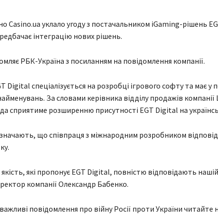
о Casino.ua уклало угоду з постачальником iGaming-рішень EGT
редбачає інтеграцію нових рішень.
омляє РБК-Україна з посиланням на повідомлення компанії.
T Digital спеціалізується на розробці ігрового софту та має у
найменувань. За словами керівника відділу продажів компанії
ода сприятиме розширенню присутності EGT Digital на українс
зазначають, що співпраця з міжнародним розробником відповід
ку.
 якість, які пропонує EGT Digital, повністю відповідають нашій м
ректор компанії Олександр Бабенко.
 важливі повідомлення про війну Росії проти України читайте н