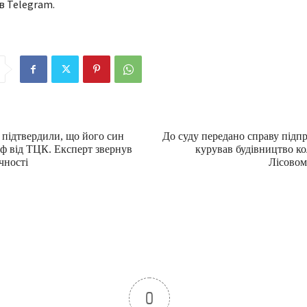
в Telegram.
підтвердили, що його син
До суду передано справу підп
ф від ТЦК. Експерт звернув
курував будівництво к
чності
Лісовом
0