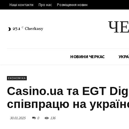
Наші контакти
Про нас
Розміщення новин
Ч
27.1
C
Cherkasy
НОВИНИ ЧЕРКАС
УКРА
ЕКОНОМІКА
Casino.ua та EGT Dig
співпрацю на україн
30.01.2025
0
136