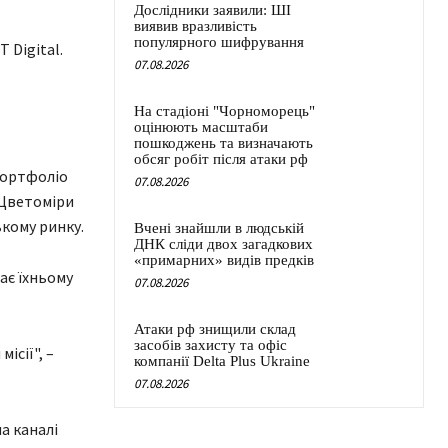
Дослідники заявили: ШІ
виявив вразливість
популярного шифрування
 Digital.
07.08.2026
На стадіоні "Чорноморець"
оцінюють масштаби
пошкоджень та визначають
обсяг робіт після атаки рф
 портфоліо
07.08.2026
 Цветоміри
ькому ринку.
Вчені знайшли в людській
ДНК сліди двох загадкових
«примарних» видів предків
ає їхньому
07.08.2026
Атаки рф знищили склад
засобів захисту та офіс
ісії", –
компанії Delta Plus Ukraine
07.08.2026
а каналі