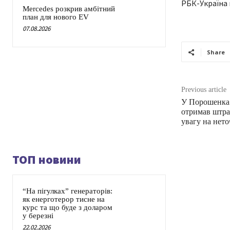
РБК-Україна 
Mercedes розкрив амбітний
план для нового EV
07.08.2026
Share
Previous article
У Порошенка 
отримав штра
увагу на нето
ТОП новини
“На пігулках” генераторів:
як енерготерор тисне на
курс та що буде з доларом
у березні
22.02.2026