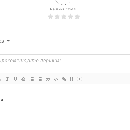
Рейтинг статті
ся
{}
[+]
РІ