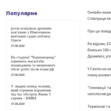
Популярне
Онлайн-казин
Співпраця пе
росія атакувала дронами
Про це повід
пов’язане з Німеччиною
вантажне судно поблизу
Одеси
Як відомо, EG
07.08.2026
близько 100 
Друмєвої, уг
На стадіоні "Чорноморець"
оцінюють масштаби
пошкоджень та визначають
У Casino.ua 
обсяг робіт після атаки рф
плану розвит
07.08.2026
У лікарні помер чоловік,
"Інновації та
який отримав поранення
наголосив ди
під час обстрілу Києва 5
серпня – КМВА
07.08.2026
Термінові та