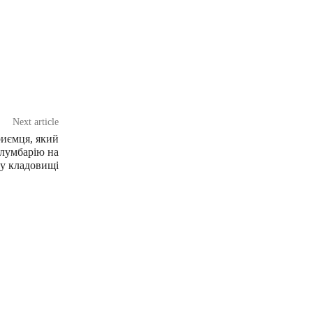
Next article
риємця, який
олумбарію на
у кладовищі