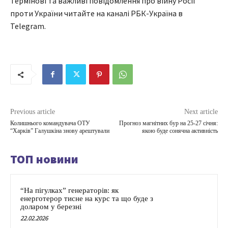
Термінові та важливі повідомлення про війну Росії
проти України читайте на каналі РБК-Україна в
Telegram.
Previous article
Next article
Колишнього командувача ОТУ
Прогноз магнітних бур на 25-27 січня:
“Харків” Галушкіна знову арештували
якою буде сонячна активність
ТОП новини
“На пігулках” генераторів: як
енерготерор тисне на курс та що буде з
доларом у березні
22.02.2026