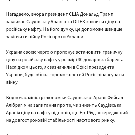
Нагадаємо, вчора президент США Дональд Трамп
закликав Саудівську Аравію та ОПЕК знизити ціну на
російську нафту. На його думку, це допоможе швидше
закінчити війну Росії проти України.
Україна своєю чергою пропонує встановити граничну
ціну на російську нафту у розмірі 30 доларів за барель.
Наслідком цього, як зазначили в Офісі президента
України, буде обвал спроможностей Росії фінансувати
війну.
Водночас міністр економіки Саудівської Аравії Фейсал
Алібрагім на запитання про те, чи знизить Саудівська
Аравія ціну на нафту відповів, що Ер-Ріяд зосереджений
на довгостроковій стабільності нафтового ринку.