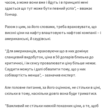
часом, а може вони вже і йдуть і в принципі мені
здається що тут може бути певний успіх", – вважає
Гончар.
Разом з цим, за його словами, треба враховувати, що
високі ціни на нафту влаштовують нафтові компанії – і
американські, й саудівські.
"Для американців, враховуючи що в них домінує
сланцевий видобуток, ціна в 50 доларів близька до
критичної, і їм сенсу провалювати ціну більше немає.
Саудити можуть і далі обвалити тому, що у них
собівартість менша", – зазначив експерт.
Але головне питання, за його оцінкою, не стільки в ціні,
скільки в тому, наскільки довго вона буде триматися.
"Важливий не стільки нижній показник ціни, а те, щоб