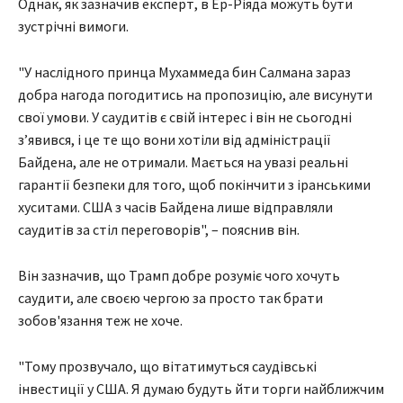
Однак, як зазначив експерт, в Ер-Ріяда можуть бути
зустрічні вимоги.
"У наслідного принца Мухаммеда бин Салмана зараз
добра нагода погодитись на пропозицію, але висунути
свої умови. У саудитів є свій інтерес і він не сьогодні
з’явився, і це те що вони хотіли від адміністрації
Байдена, але не отримали. Мається на увазі реальні
гарантії безпеки для того, щоб покінчити з іранськими
хуситами. США з часів Байдена лише відправляли
саудитів за стіл переговорів", – пояснив він.
Він зазначив, що Трамп добре розуміє чого хочуть
саудити, але своєю чергою за просто так брати
зобов'язання теж не хоче.
"Тому прозвучало, що вітатимуться саудівські
інвестиції у США. Я думаю будуть йти торги найближчим