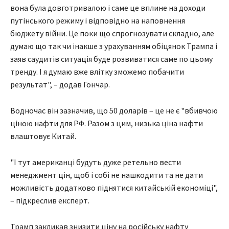
вона була довготривалою і саме це вплине на доходи
путінського режиму і відповідно на наповнення
бюджету війни. Це поки що спрогнозувати складно, але
думаю що так чи інакше з урахуванням обіцянок Трампа і
заяв саудитів ситуація буде розвиватися саме по цьому
тренду. І я думаю вже влітку зможемо побачити
результат", – додав Гончар.
Водночас він зазначив, що 50 доларів – це не є "вбивчою
ціною нафти для РФ. Разом з цим, низька ціна нафти
влаштовує Китай.
"І тут американці будуть дуже ретельно вести
менеджмент цін, щоб і собі не нашкодити та не дати
можливість додатково піднятися китайській економіці",
– підкреслив експерт.
Трамп закликав знизити ціну на російську нафту