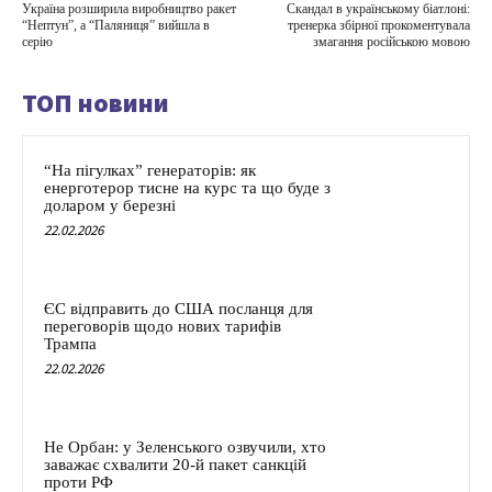
Україна розширила виробництво ракет
Скандал в українському біатлоні:
“Нептун”, а “Паляниця” вийшла в
тренерка збірної прокоментувала
серію
змагання російською мовою
ТОП новини
“На пігулках” генераторів: як
енерготерор тисне на курс та що буде з
доларом у березні
22.02.2026
ЄС відправить до США посланця для
переговорів щодо нових тарифів
Трампа
22.02.2026
Не Орбан: у Зеленського озвучили, хто
заважає схвалити 20-й пакет санкцій
проти РФ