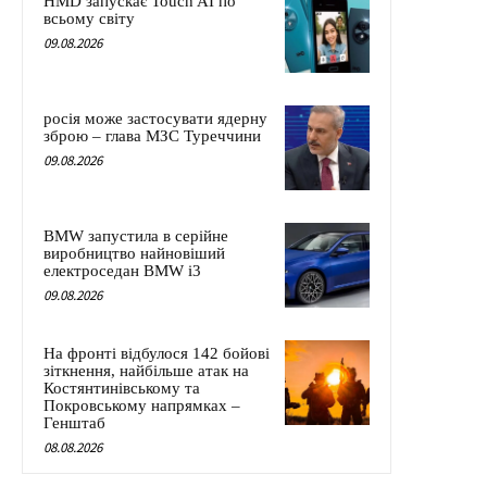
HMD запускає Touch AI по
всьому світу
09.08.2026
росія може застосувати ядерну
зброю – глава МЗС Туреччини
09.08.2026
BMW запустила в серійне
виробництво найновіший
електроседан BMW i3
09.08.2026
На фронті відбулося 142 бойові
зіткнення, найбільше атак на
Костянтинівському та
Покровському напрямках –
Генштаб
08.08.2026