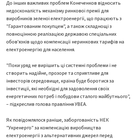
До інших важливих проблем Конеченков відносить
недосконалість механізму ринкової премії для
виробників зеленої електроенергії, що працюють з
"Гарантованим покупцем", а також складнощі з
повноцінною реалізацією державою спеціальних
обов’язків щодо компенсації неринкових тарифів на
електроенергію для населення.
"Поки уряд не вирішить ці системні проблеми і не
створить надійне, прозоре та сприятливе для
інвесторів середовище, країна буде боротися за
інвестиції, які необхідні для задоволення своїх
енергетичних потреб і побудови сталого майбутнього",
– підкреслив голова правління УВЕА.
Як повідомлялося раніше, заборгованість НЕК
"Укренерго" за компенсацію виробництва
електроенергії з альтернативних джерел перед