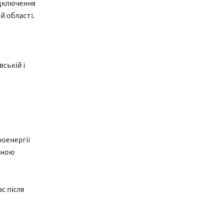
ідключення
й області.
ській і
роенергії
рною
с після