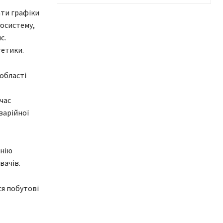
ати графіки
госистему,
с.
гетики.
 області
час
варійної
інію
вачів.
ся побутові