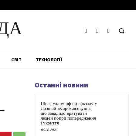
ДА
СВІТ
ТЕХНОЛОГІЇ
Останні новини
Після удару рф по вокзалу у
–
Лозовій з&apos;ясовують,
що завадило врятувати
людей попри попередження
і укриття
06.08.2026