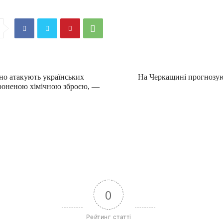
но атакують українських
На Черкащині прогнозую
ороненою хімічною зброєю, —
0
Рейтинг статті