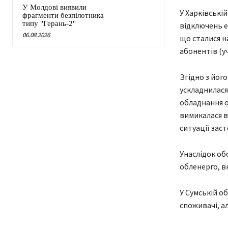
У Молдові виявили
У Харківські
фрагменти безпілотника
типу "Герань-2"
відключень е
06.08.2026
що сталися н
абонентів (у
Згідно з йог
ускладнилася
обладнання о
вимикалася в
ситуації зас
Унаслідок об
обленерго, в
У Сумській о
споживачі, а