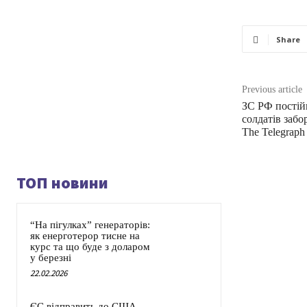
Share
Previous article
ЗС РФ постій
солдатів заб
The Telegraph
ТОП новини
“На пігулках” генераторів:
як енерготерор тисне на
курс та що буде з доларом
у березні
22.02.2026
ЄС відправить до США