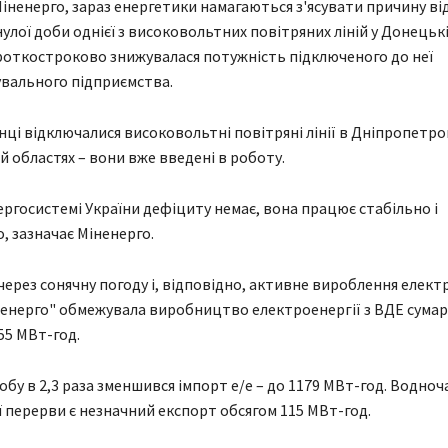
Міненерго, зараз енергетики намагаються з'ясувати причину в
улої доби однієї з високовольтних повітряних ліній у Донецькі
откостроково знижувалася потужність підключеного до неї
вального підприємства.
нці відключалися високовольтні повітряні лінії в Дніпропетров
й областях – вони вже введені в роботу.
ергосистемі України дефіциту немає, вона працює стабільно і
, зазначає Міненерго.
через сонячну погоду і, відповідно, активне вироблення елект
ренерго" обмежувала виробництво електроенергії з ВДЕ сума
55 МВт-год.
бу в 2,3 раза зменшився імпорт е/е – до 1179 МВт-год. Водноча
 перерви є незначний експорт обсягом 115 МВт-год.