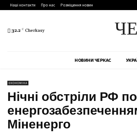
Наші контакти
Про нас
Розміщення новин
Ч
32.2
C
Cherkasy
НОВИНИ ЧЕРКАС
УКРА
ЕКОНОМІКА
Нічні обстріли РФ п
енергозабезпеченням
Міненерго