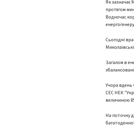
Як зазначає 
протягом мин
Водночас кор
енергогенеру
Сьогодні вра
Миколаївські
Загалом в ен
збалансовано
Учора вдень 
СЕС НЕК "Ук
величиною 8
На поточну до
багатоденної