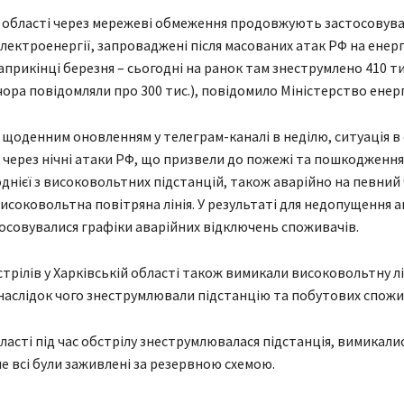
й області через мережеві обмеження продовжують застосовув
лектроенергії, запроваджені після масованих атак РФ на енер
априкінці березня – сьогодні на ранок там знеструмлено 410 ти
чора повідомляли про 300 тис.), повідомило Міністерство енер
о щоденним оновленням у телеграм-каналі в неділю, ситуація в
 через нічні атаки РФ, що призвели до пожежі та пошкодження
днієї з високовольтних підстанцій, також аварійно на певний 
исоковольтна повітряна лінія. У результаті для недопущення а
тосовувалися графіки аварійних відключень споживачів.
стрілів у Харківській області також вимикали високовольтну л
наслідок чого знеструмлювали підстанцію та побутових спожи
бласті під час обстрілу знеструмлювалася підстанція, вимикали
ле всі були заживлені за резервною схемою.