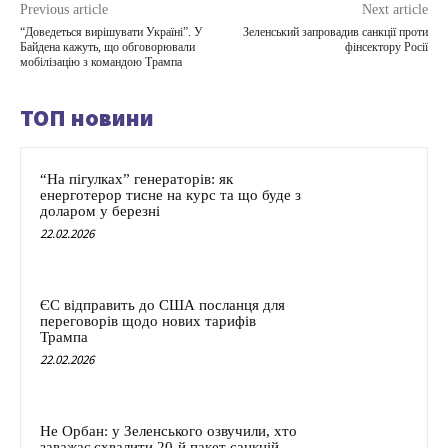
Previous article
Next article
“Доведеться вирішувати Україні”. У
Зеленський запровадив санкції проти
Байдена кажуть, що обговорювали
фінсектору Росії
мобілізацію з командою Трампа
ТОП новини
“На пігулках” генераторів: як
енерготерор тисне на курс та що буде з
доларом у березні
22.02.2026
ЄС відправить до США посланця для
переговорів щодо нових тарифів
Трампа
22.02.2026
Не Орбан: у Зеленського озвучили, хто
заважає схвалити 20-й пакет санкцій