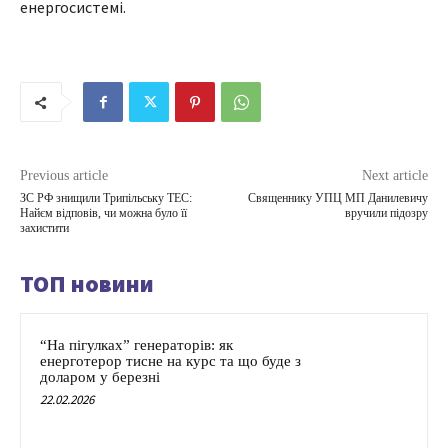
енергосистемі.
Previous article
Next article
ЗС РФ знищили Трипільську ТЕС:
Священнику УПЦ МП Данилевичу
Найєм відповів, чи можна було її
вручили підозру
захистити
ТОП новини
“На пігулках” генераторів: як
енерготерор тисне на курс та що буде з
доларом у березні
22.02.2026