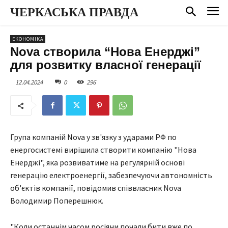
ЧЕРКАСЬКА ПРАВДА
ЕКОНОМІКА
Nova створила “Нова Енерджі”
для розвитку власної генерації
12.04.2024
0
296
Група компаній Nova у зв'язку з ударами РФ по
енергосистемі вирішила створити компанію "Нова
Енерджі", яка розвиватиме на регулярній основі
генерацію електроенергії, забезпечуючи автономність
об'єктів компанії, повідомив співвласник Nova
Володимир Поперешнюк.
"Коли останнім часом росіяни почали бити вже по