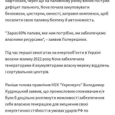
нафтобази, через що на паливному ринку виник гострий
дефіцит пального, Nova почала закуповувати
бензовози, цистерни, ємності, заправні комплекси, щоб
посилити свою паливну безпеку й автономність.
"Зараз 60% палива, яке нам потрібно, ми забезпечуємо
власними ресурсами", – заявив Поперешнюк.
Під час першої хвилі атак на енергооб'єкти в Україні
восени-взимку 2022 року Nova забезпечила
генераторами й акумуляторами власну мережу відділень
і сортувальних центрів.
Раніше голова правління НЕК "Укренерго" Володимир
Кудрицький заявив, що промисловим споживачам е/е
було б доцільно розглянути можливості забезпечення
себе власною генерацією для зміцнення своєї
енергетичної стійкості в умовах ударів РФ по