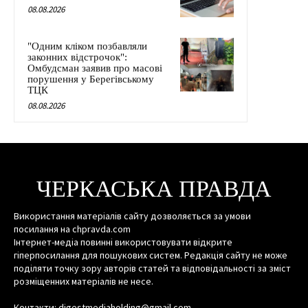
08.08.2026
"Одним кліком позбавляли
законних відстрочок":
Омбудсман заявив про масові
порушення у Берегівському
ТЦК
08.08.2026
ЧЕРКАСЬКА ПРАВДА
Використання матеріалів сайту дозволяється за умови
посилання на chpravda.com
Інтернет-медіа повинні використовувати відкрите
гіперпосилання для пошукових систем. Редакція сайту не може
поділяти точку зору авторів статей та відповідальності за зміст
розміщенних матеріалів не несе.
Контакти: digestmediaholding@gmail.com