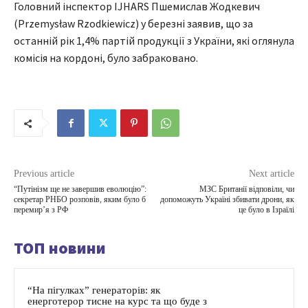
Головний інспектор IJHARS Пшемислав Жодкевич
(Przemysław Rzodkiewicz) у березні заявив, що за
останній рік 1,4% партій продукції з України, які оглянула
комісія на кордоні, було забраковано.
Previous article
Next article
“Путінізм ще не завершив еволюцію”:
МЗС Британії відповіли, чи
секретар РНБО розповів, яким було б
допоможуть Україні збивати дрони, як
перемир’я з РФ
це було в Ізраїлі
ТОП новини
“На пігулках” генераторів: як
енерготерор тисне на курс та що буде з