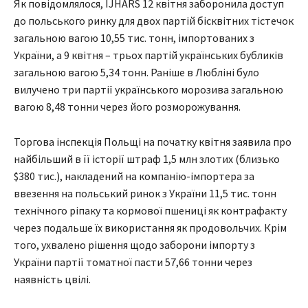
Як повідомлялося, IJHARS 12 квітня заборонила доступ
до польського ринку для двох партій бісквітних тістечок
загальною вагою 10,55 тис. тонн, імпортованих з
України, а 9 квітня – трьох партій українських бубликів
загальною вагою 5,34 тонн. Раніше в Любліні було
вилучено три партії українського морозива загальною
вагою 8,48 тонни через його розморожування.
Торгова інспекція Польщі на початку квітня заявила про
найбільший в її історії штраф 1,5 млн злотих (близько
$380 тис.), накладений на компанію-імпортера за
ввезення на польський ринок з України 11,5 тис. тонн
технічного ріпаку та кормової пшениці як контрафакту
через подальше їх використання як продовольчих. Крім
того, ухвалено рішення щодо заборони імпорту з
України партії томатної пасти 57,66 тонни через
наявність цвілі.