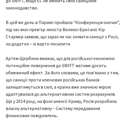
до SWIFT, якщо ЄС не змінить своє санкційне
законодавство.
В цей же день в Парижі пройшла “Конференція охочих”,
під час якої прем'єр-міністр Великої Британії Кір
Стармер заявив, що зараз не час знімати санкції з Росії,
на додаток – їх варто посилити.
Артем Щербина вважає, що для російської економіки
потенційне повернення до SWIFT матиме досить
обмежений ефект. За його словами, це пов'язано з тим,
що санкції проти ключових російських банків
залишатимуться в силі, а країна вже значною мірою
адаптувалася до альтернативних систем розрахунків.
Ще у 2014 році, на фоні анексії Криму, Росія розробила
власну альтернативну – Систему передавання
фінансових повідомлень.