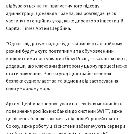
відбуваються на тлі прагматичного підходу
адміністрації Дональда Трампа, яка розглядає це як
частину потенційних угод, каже директор з інвестицій
Capital Times Артем Щербина.
"Однак слід розуміти, що будь-які зміни в санкційному
режимі будуть суто поетапними та обумовленими
конкретними поступками з боку Росії", – сказав експерт,
додавши, що ключовим фактором у цьому процесі може
стати виконання Росією угод щодо забезпечення
безпеки судноплавства та відмови від застосування
сили у Чорному морі.
Артем Щербина звернув увагу на технічну можливість
повернення російських банків до системи SWIFT, адже
це рішення більше залежить від волі Європейського
Союзу, адже роботу цієї системи забезпечують сервери
та обладнання, які розташовані на території ЄС.