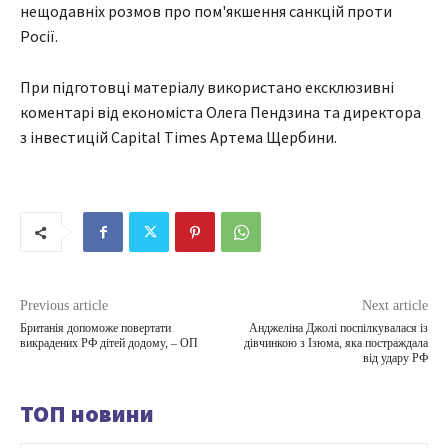
нещодавніх розмов про пом'якшення санкцій проти
Росії.
При підготовці матеріалу використано ексклюзивні
коментарі від економіста Олега Пендзина та директора
з інвестицій Capital Times Артема Щербини.
Previous article
Next article
Британія допоможе повертати
Анджеліна Джолі поспілкувалася із
викрадених РФ дітей додому, – ОП
дівчинкою з Ізюма, яка постраждала
від удару РФ
ТОП новини