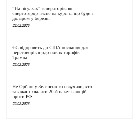
“На пігулках” генераторів: як
енерготерор тисне на курс та що буде з
доларом у березні
22.02.2026
ЄС відправить до США посланця для
переговорів щодо нових тарифів
Трампа
22.02.2026
Не Орбан: у Зеленського озвучили, хто
заважає схвалити 20-й пакет санкцій
проти РФ
22.02.2026