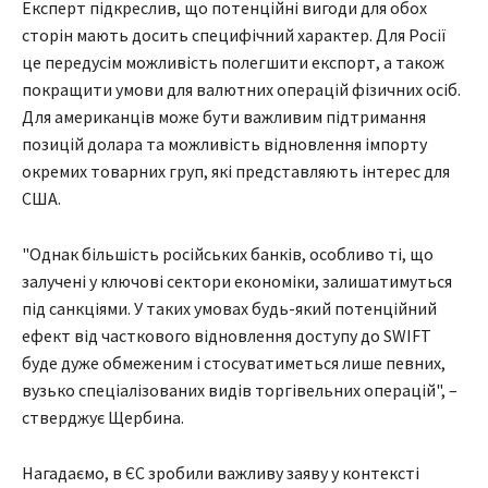
Експерт підкреслив, що потенційні вигоди для обох
сторін мають досить специфічний характер. Для Росії
це передусім можливість полегшити експорт, а також
покращити умови для валютних операцій фізичних осіб.
Для американців може бути важливим підтримання
позицій долара та можливість відновлення імпорту
окремих товарних груп, які представляють інтерес для
США.
"Однак більшість російських банків, особливо ті, що
залучені у ключові сектори економіки, залишатимуться
під санкціями. У таких умовах будь-який потенційний
ефект від часткового відновлення доступу до SWIFT
буде дуже обмеженим і стосуватиметься лише певних,
вузько спеціалізованих видів торгівельних операцій", –
стверджує Щербина.
Нагадаємо, в ЄС зробили важливу заяву у контексті