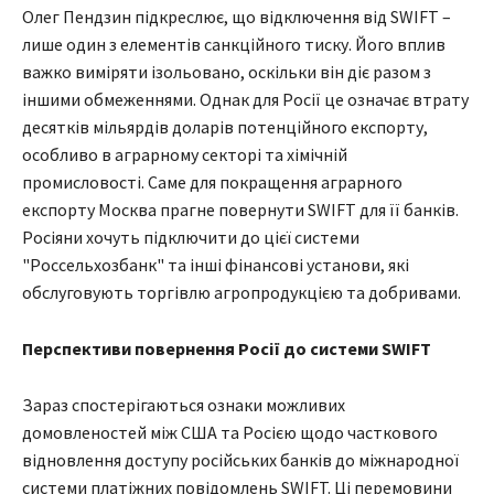
Олег Пендзин підкреслює, що відключення від SWIFT –
лише один з елементів санкційного тиску. Його вплив
важко виміряти ізольовано, оскільки він діє разом з
іншими обмеженнями. Однак для Росії це означає втрату
десятків мільярдів доларів потенційного експорту,
особливо в аграрному секторі та хімічній
промисловості. Саме для покращення аграрного
експорту Москва прагне повернути SWIFT для її банків.
Росіяни хочуть підключити до цієї системи
"Россельхозбанк" та інші фінансові установи, які
обслуговують торгівлю агропродукцією та добривами.
Перспективи повернення Росії до системи SWIFT
Зараз спостерігаються ознаки можливих
домовленостей між США та Росією щодо часткового
відновлення доступу російських банків до міжнародної
системи платіжних повідомлень SWIFT. Ці перемовини