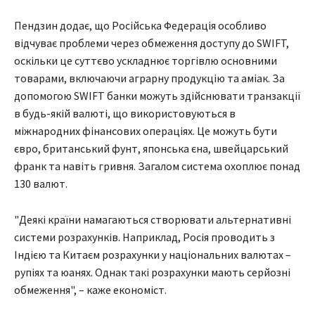
Пендзин додає, що Російська Федерація особливо
відчуває проблеми через обмеження доступу до SWIFT,
оскільки це суттєво ускладнює торгівлю основними
товарами, включаючи аграрну продукцію та аміак. За
допомогою SWIFT банки можуть здійснювати транзакції
в будь-якій валюті, що використовуються в
міжнародних фінансових операціях. Це можуть бути
євро, британський фунт, японська єна, швейцарський
франк та навіть гривня. Загалом система охоплює понад
130 валют.
"Деякі країни намагаються створювати альтернативні
системи розрахунків. Наприклад, Росія проводить з
Індією та Китаєм розрахунки у національних валютах –
рупіях та юанях. Однак такі розрахунки мають серйозні
обмеження", – каже економіст.