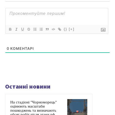
{}
[+]
0
КОМЕНТАРІ
Останні новини
На стадіоні "Чорноморець"
оцінюють масштаби
пошкоджень та визначають
обсяг робіт після атаки рф