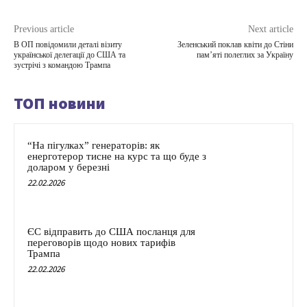
Previous article
Next article
В ОП повідомили деталі візиту
Зеленський поклав квіти до Стіни
української делегації до США та
пам’яті полеглих за Україну
зустрічі з командою Трампа
ТОП новини
“На пігулках” генераторів: як
енерготерор тисне на курс та що буде з
доларом у березні
22.02.2026
ЄС відправить до США посланця для
переговорів щодо нових тарифів
Трампа
22.02.2026