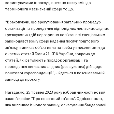
користувачами їх послуг, внесено низку змін до
термінології у зазначеній сфері тощо.
"Враховуючи, що врегулювання загальних процедур
організації та проведення відповідних негласних слідчих
(розшукових) дій нерозривно пов’язане зі спеціальним
законодавством у сфері надання послуг поштового
зв’язку, виникає об’єктивна потреба у внесенні змін до
окремих статей Глави 21 КПК України, зокрема до
статей, які регулюють порядок організації та
проведення негласних слідчих (розшукових) дій щодо
поштової кореспонденції", – йдеться в пояснювальній
записці до проєкту.
Нагадаємо, 25 травня 2023 року набрав чинності новий
закон України "Про поштовий зв’язок". Однією зі змін,
яка випливає із нового закону, є скасування бандеролей.