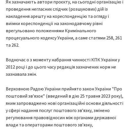
Як зазначають автори проєкту, на сьогодні організацію і
проведення негласних слідчих (розшукових) дій із
накладення арешту на кореспонденцію та огляду і
виїмки кореспонденції на законодавчому рівні
врегульовано положеннями Кримінального
процесуального кодексу України, а саме статями 258, 261
та 262.
Водночас о з моменту набрання чинності КПК України у
2012 році і до цього часу редакція зазначених норм не
зазнавала змін.
Верховною Радою України прийнято закон України "Про
поштовий зв’язок” (введений в дію 25 травня 2023 року),
яким запроваджено нові організаційні основи діяльності
у сфері надання послуг поштового зв’язку, змінено
регулювання правовідносин між органами державної
влади та операторами поштового зв’язку,