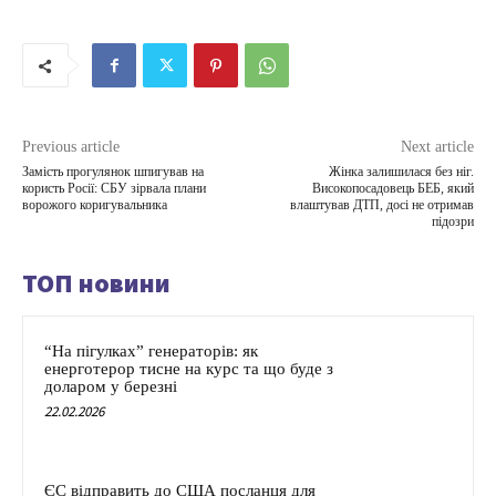
Previous article
Next article
Замість прогулянок шпигував на
Жінка залишилася без ніг.
користь Росії: СБУ зірвала плани
Високопосадовець БЕБ, який
ворожого коригувальника
влаштував ДТП, досі не отримав
підозри
ТОП новини
“На пігулках” генераторів: як
енерготерор тисне на курс та що буде з
доларом у березні
22.02.2026
ЄС відправить до США посланця для