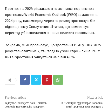
Прогноз на 2025 рік загалом не змінився порівняно з
прогнозом World Economic Outlook (WEO) за жовтень
2024 року, насамперед через перегляд прогнозу в бік
підвищення у Сполучених Штатах, що компенсує
перегляд у бік зниження в інших великих економіках.
Зокрема, МВФ прогнозує, що зростання ВВП у США 2025
року становитиме 2,7%, тоді як у зоні євро – лише 1%. У
Китаї зростання очікується на рівні 4,6%.
Previous article
Next article
Відбулось понад сто боїв. Генштаб
На Львівщині суд покарав чоловіка,
розповів про ситуацію на фронті
який прогулювався вулицею у