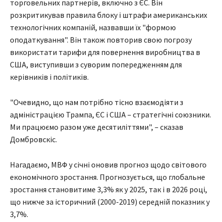
торговельних партнерів, включно з ЄС. Він
розкритикував правила блоку і штрафи американських
технологічних компаній, назвавши їх "формою
оподаткування". Він також повторив свою погрозу
використати тарифи для повернення виробництва в
США, виступивши з суворим попередженням для
керівників і політиків.
"Очевидно, що нам потрібно тісно взаємодіяти з
адміністрацією Трампа, ЄС і США – стратегічні союзники.
Ми працюємо разом уже десятиліттями", – сказав
Домбровскіс.
Нагадаємо, МВФ у січні оновив прогноз щодо світового
економічного зростання. Прогнозується, що глобальне
зростання становитиме 3,3% як у 2025, так і в 2026 році,
що нижче за історичний (2000-2019) середній показник у
3,7%.