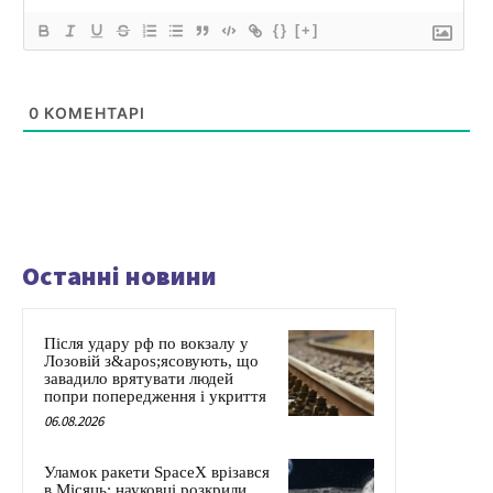
{}
[+]
0
КОМЕНТАРІ
Останні новини
Після удару рф по вокзалу у
Лозовій з&apos;ясовують, що
завадило врятувати людей
попри попередження і укриття
06.08.2026
Уламок ракети SpaceX врізався
в Місяць: науковці розкрили