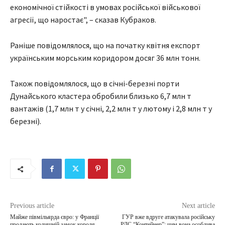
економічної стійкості в умовах російської військової
агресії, що наростає", – сказав Кубраков.
Раніше повідомлялося, що на початку квітня експорт
українським морським коридором досяг 36 млн тонн.
Також повідомлялося, що в січні-березні порти
Дунайського кластера обробили близько 6,7 млн т
вантажів (1,7 млн т у січні, 2,2 млн т у лютому і 2,8 млн т у
березні).
Previous article
Next article
Майже півмільярда євро: у Франції
ГУР вже вдруге атакувала російську
продають колишній замок короля
РЛС “Контейнер”: чим вона особлива