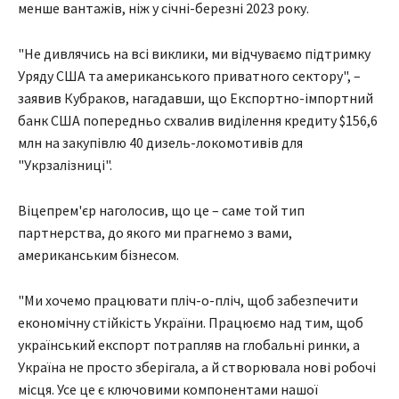
менше вантажів, ніж у січні-березні 2023 року.
"Не дивлячись на всі виклики, ми відчуваємо підтримку
Уряду США та американського приватного сектору", –
заявив Кубраков, нагадавши, що Експортно-імпортний
банк США попередньо схвалив виділення кредиту $156,6
млн на закупівлю 40 дизель-локомотивів для
"Укрзалізниці".
Віцепрем'єр наголосив, що це – саме той тип
партнерства, до якого ми прагнемо з вами,
американським бізнесом.
"Ми хочемо працювати пліч-о-пліч, щоб забезпечити
економічну стійкість України. Працюємо над тим, щоб
український експорт потрапляв на глобальні ринки, а
Україна не просто зберігала, а й створювала нові робочі
місця. Усе це є ключовими компонентами нашої