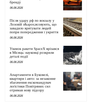
бренду
06.08.2026
Після удару рф по вокзалу у
Лозовій з&apos;ясовують, що
завадило врятувати людей
попри попередження і укриття
06.08.2026
Уламок ракети SpaceX врізався
в Місяць: науковці розкрили
деталі події
06.08.2026
Апартаменти в Буковелі,
квартири і авто: за незаконне
збагачення екскомандувач
логістики Повітряних сил
отримав нову підозру
06.08.2026