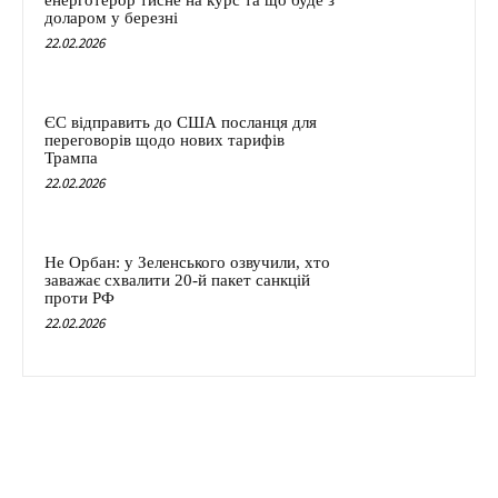
енерготерор тисне на курс та що буде з
доларом у березні
22.02.2026
ЄС відправить до США посланця для
переговорів щодо нових тарифів
Трампа
22.02.2026
Не Орбан: у Зеленського озвучили, хто
заважає схвалити 20-й пакет санкцій
проти РФ
22.02.2026