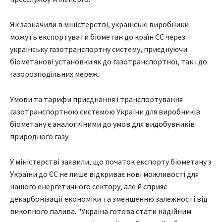
Як зазначили в міністерстві, українські виробники
можуть експортувати біометан до країн ЄС через
українську газотранспортну систему, приєднуючи
біометанові установки як до газотранспортної, так і до
газорозподільних мереж.
Умови та тарифи приєднання і транспортування
газотранспортною системою України для виробників
біометану є аналогічними до умов для видобувників
природного газу.
У міністерстві заявили, що початок експорту біометану з
України до ЄС не лише відкриває нові можливості для
нашого енергетичного сектору, але й сприяє
декарбонізації економіки та зменшенню залежності від
викопного палива. "Україна готова стати надійним