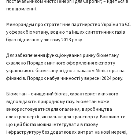
постачальником чистої енергії для Європи", – йдеться в
повідомленні.
Меморандум про стратегічне партнерство України та ЄС
у сферах біометану, водню та інших синтетичних газів
було підписано у лютому 2023 року.
Для забезпечення функціонування ринку біометану
схвалено Порядок митного оформлення експорту
українського біометану згідно з наказом Міністерства
фінансів. Порядок набув чинності у вересні 2024 року.
Біометан – очищений біогаз, характеристики якого
відповідають природному газу. Біометан може
використовуватися для опалення, виробництва
електроенергії, як пальне для транспорту. Важливо те,
що цей біогаз можна інтегрувати в газову
інфраструктуру без додаткових витрат на нові мережі,