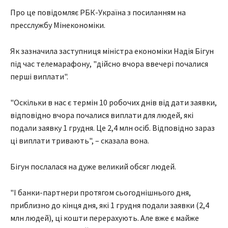
Про це повідомляє РБК-Україна з посиланням на
пресслужбу Мінекономіки.
Як зазначила заступниця міністра економіки Надія Бігун
під час телемарафону, "дійсно вчора ввечері почалися
перші виплати".
"Оскільки в нас є термін 10 робочих днів від дати заявки,
відповідно вчора почалися виплати для людей, які
подали заявку 1 грудня. Це 2,4 млн осіб. Відповідно зараз
ці виплати тривають", – сказала вона.
Бігун послалася на дуже великий обсяг людей.
"І банки-партнери протягом сьогоднішнього дня,
приблизно до кінця дня, які 1 грудня подали заявки (2,4
млн людей), ці кошти перерахують. Але вже є майже