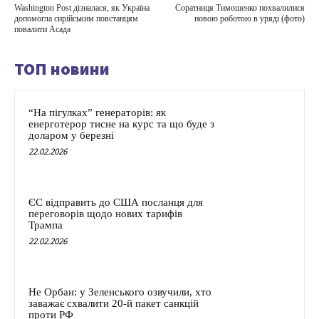
Washington Post дізналася, як Україна
Соратниця Тимошенко похвалилися
допомогла сирійським повстанцям
новою роботою в уряді (фото)
повалити Асада
ТОП новини
“На пігулках” генераторів: як
енерготерор тисне на курс та що буде з
доларом у березні
22.02.2026
ЄС відправить до США посланця для
переговорів щодо нових тарифів
Трампа
22.02.2026
Не Орбан: у Зеленського озвучили, хто
заважає схвалити 20-й пакет санкцій
проти РФ