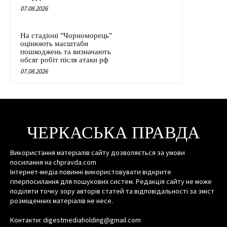
07.08.2026
На стадіоні "Чорноморець"
оцінюють масштаби
пошкоджень та визначають
обсяг робіт після атаки рф
07.08.2026
ЧЕРКАСЬКА ПРАВДА
Використання матеріалів сайту дозволяється за умови
посилання на chpravda.com
Інтернет-медіа повинні використовувати відкрите
гіперпосилання для пошукових систем. Редакція сайту не може
поділяти точку зору авторів статей та відповідальності за зміст
розміщенних матеріалів не несе.
Контакти: digestmediaholding@gmail.com