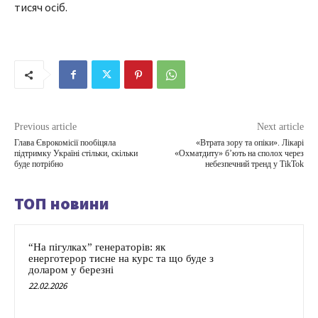
тисяч осіб.
Previous article
Next article
Глава Єврокомісії пообіцяла
«Втрата зору та опіки». Лікарі
підтримку Україні стільки, скільки
«Охматдиту» бʼють на сполох через
буде потрібно
небезпечний тренд у TikTok
ТОП новини
“На пігулках” генераторів: як
енерготерор тисне на курс та що буде з
доларом у березні
22.02.2026