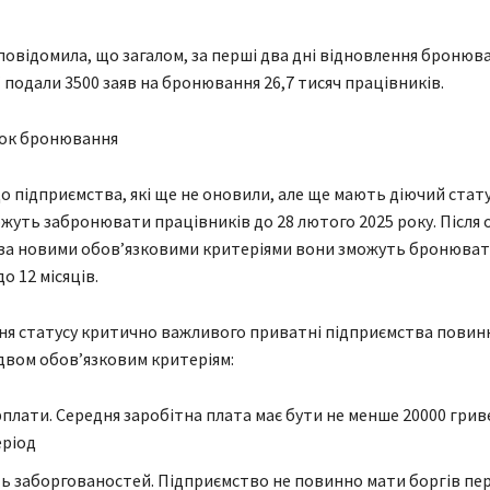
овідомила, що загалом, за перші два дні відновлення бронюв
ї подали 3500 заяв на бронювання 26,7 тисяч працівників.
ок бронювання
о підприємства, які ще не оновили, але ще мають діючий стат
жуть забронювати працівників до 28 лютого 2025 року. Після
 за новими обов’язковими критеріями вони зможуть бронюва
о 12 місяців.
я статусу критично важливого приватні підприємства повин
двом обов’язковим критеріям:
рплати. Середня заробітна плата має бути не менше 20000 грив
еріод
ть заборгованостей. Підприємство не повинно мати боргів пе