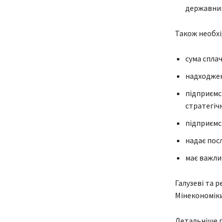
державним
Також необхі
сума сплач
надходжен
підприємс
стратегічн
підприємст
надає посл
має важли
Галузеві та 
Мінекономіки
Детальніше п