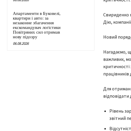
Апартаменти в Буковелі,
Свириденко п
квартири і авто: за
Дію, компані
незаконне збагачення
екскомандувач логістики
Повітряних сил отримав
Новий поряд
нову підозру
06.08.2026
Нагадаємо, щ
важливих, мо
критичності
працівників д
Для отриманн
відповідати 
Рівень за
звітний п
Відсутніс