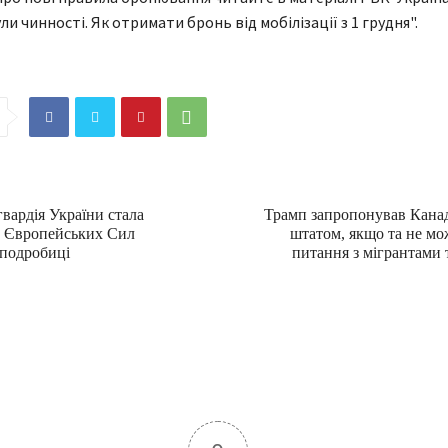
и чинності. Як отримати бронь від мобілізації з 1 грудня".
вардія України стала
Трамп запропонував Канад
м Європейських Сил
штатом, якщо та не м
 подробиці
питання з мігрантами 