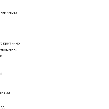
ання через
ус критично
 оновлення
ти
ні
ень за
ред