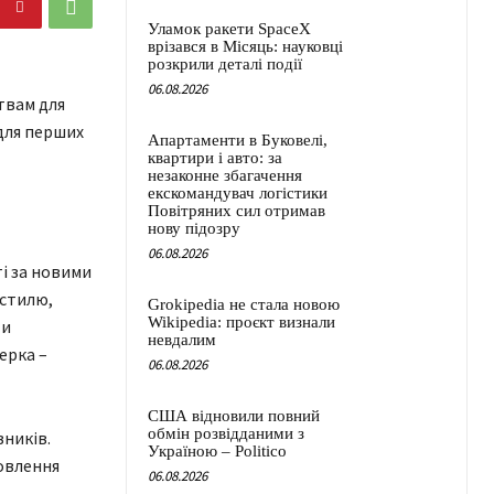
Уламок ракети SpaceX
врізався в Місяць: науковці
розкрили деталі події
06.08.2026
твам для
 для перших
Апартаменти в Буковелі,
квартири і авто: за
незаконне збагачення
екскомандувач логістики
Повітряних сил отримав
нову підозру
06.08.2026
і за новими
кстилю,
Grokipedia не стала новою
Wikipedia: проєкт визнали
ти
невдалим
ерка –
06.08.2026
США відновили повний
обмін розвідданими з
вників.
Україною – Politico
новлення
06.08.2026