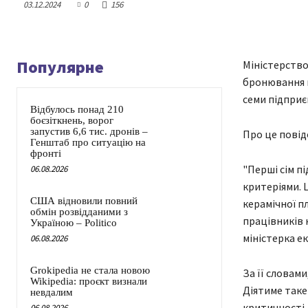
03.12.2024
0
156
Популярне
Міністерство
бронювання п
семи підприє
Відбулось понад 210
боєзіткнень, ворог
запустив 6,6 тис. дронів –
Про це повід
Генштаб про ситуацію на
фронті
"Перші сім п
06.08.2026
критеріями. 
США відновили повний
керамічної п
обмін розвідданими з
працівників н
Україною – Politico
міністерка е
06.08.2026
Grokipedia не стала новою
За її словам
Wikipedia: проєкт визнали
Діятиме таке
невдалим
критичності.
06.08.2026