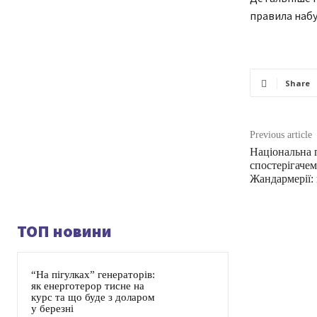
правила набул
Share
Previous article
Національна г
спостерігаче
Жандармерії:
ТОП новини
“На пігулках” генераторів:
як енерготерор тисне на
курс та що буде з доларом
у березні