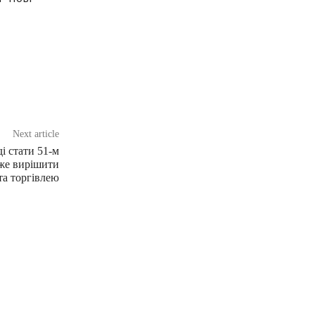
Next article
і стати 51-м
оже вирішити
та торгівлею