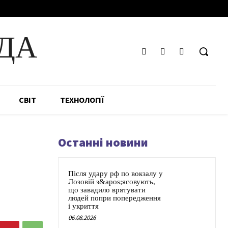
ДА
СВІТ
ТЕХНОЛОГІЇ
Останні новини
Після удару рф по вокзалу у
Лозовій з&apos;ясовують,
що завадило врятувати
людей попри попередження
і укриття
06.08.2026