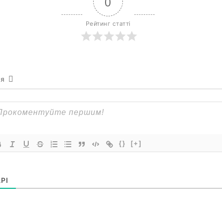
0
Рейтинг статті
ся
{}
[+]
РІ