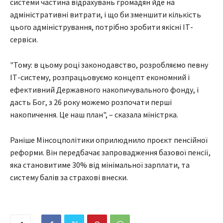
системи частина відрахувань громадян йде на
адміністративні витрати, і що би зменшити кількість
цього адміністрування, потрібно зробити якісні ІТ-
сервіси.
"Тому: в цьому році законодавство, розробляємо певну
ІТ-систему, розпрацьовуємо концепт економний і
ефективний Державного накопичувального фонду, і
дасть Бог, з 26 року можемо розпочати перші
накопичення. Це наш план", – сказала міністрка.
Раніше Мінсоцполітики оприлюднило проєкт пенсійної
реформи. Він передбачає запровадження базової пенсії,
яка становитиме 30% від мінімальної зарплати, та
систему балів за страхові внески.