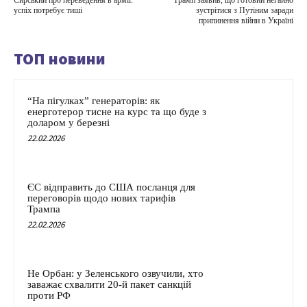
Сирський про переведення в армії:
Трамп заявив, що готовий негайно
успіх потребує тиші
зустрітися з Путіним заради
припинення війни в Україні
ТОП новини
“На пігулках” генераторів: як
енерготерор тисне на курс та що буде з
доларом у березні
22.02.2026
ЄС відправить до США посланця для
переговорів щодо нових тарифів
Трампа
22.02.2026
Не Орбан: у Зеленського озвучили, хто
заважає схвалити 20-й пакет санкцій
проти РФ