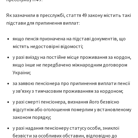
Як зазначили в пресслужбі, стаття 49 закону містить такі
підстави для припинення виплат:
якщо пенсія призначена на підставі документів, що
містять недостовірні відомості;
у разі виїзду на постійне місце проживання за кордон,
якщо інше не передбачено міжнародним договором
України;
за заявою пенсіонера про припинення виплати пенсії
у зв’язку з тимчасовим проживанням за кордоном;
у разі смерті пенсіонера, визнання його безвісно
відсутнім або оголошення померлим у встановленому
законом порядку;
у разі надання пенсіонеру статусу особи, зниклої
безвісти за особливих обставин, відповідно до