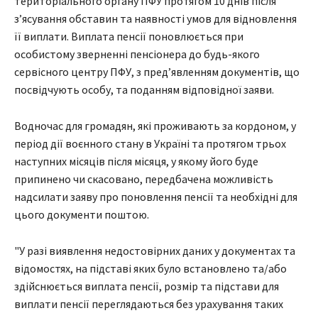
територіального органу ПФУ протягом 10 днів після
з’ясування обставин та наявності умов для відновлення
її виплати. Виплата пенсії поновлюється при
особистому зверненні пенсіонера до будь-якого
сервісного центру ПФУ, з пред’явленням документів, що
посвідчують особу, та поданням відповідної заяви.
Водночас для громадян, які проживають за кордоном, у
період дії воєнного стану в Україні та протягом трьох
наступних місяців після місяця, у якому його буде
припинено чи скасовано, передбачена можливість
надсилати заяву про поновлення пенсії та необхідні для
цього документи поштою.
"У разі виявлення недостовірних даних у документах та
відомостях, на підставі яких було встановлено та/або
здійснюється виплата пенсії, розмір та підстави для
виплати пенсії переглядаються без урахування таких