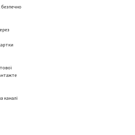
є безпечно
через
картки
тової
вантажте
а каналі