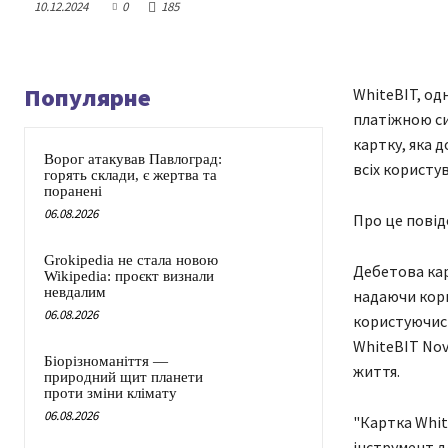
10.12.2024
0
185
Популярне
WhiteBIT, од
платіжною си
картку, яка 
Ворог атакував Павлоград:
всіх користув
горять склади, є жертва та
поранені
06.08.2026
Про це повід
Grokipedia не стала новою
Дебетова кар
Wikipedia: проєкт визнали
невдалим
надаючи кор
06.08.2026
користуючись
WhiteBIT Nov
Біорізноманіття —
життя.
природний щит планети
проти зміни клімату
06.08.2026
"Картка Whit
інструмент д