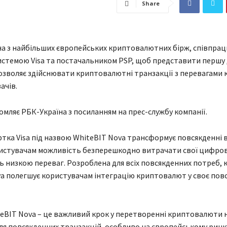
Share
на з найбільших європейських криптовалютних бірж, співпрац
стемою Visa та постачальником PSP, щоб представити першу
дозволяє здійснювати криптовалютні транзакції з перевагами 
ачів.
омляє РБК-Україна з посиланням на прес-службу компанії.
тка Visa під назвою WhiteBIT Nova трансформує повсякденні 
истувачам можливість безперешкодно витрачати свої цифров
 низкою переваг. Розроблена для всіх повсякденних потреб, 
a полегшує користувачам інтеграцію криптовалют у своє пов
eBIT Nova – це важливий крок у перетворенні криптовалюти 
ля повсякденних транзакцій, особливо на європейському ринку