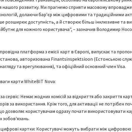
я нашого розвитку. Ми прагнемо сприяти масовому впровадж
нологій, долаючи бар’єр між цифровими та традиційними акт
ше розширює доступність, а й створює більш інклюзивне та ви
йбутнє для кожного користувача", – зазначив Володимир Носо
 провідна платформа з емісії карт в Європі, випускає та пропо
установа, авторизована Finantsinspektsioon (Естонською слу
нагляду та врегулювання), та офіційний основний член Visa.
ваги карти WhiteBIT Nova:
 за сервіс: Немає жодних комісій за відкриття або закриття кар
орів за використання. Крім того, для активації не потрібен п
що дозволяє користувачам одразу почати використовувати ка
х зобов'язань.
а цифрові картки: Користувачі можуть вибрати між цифровою