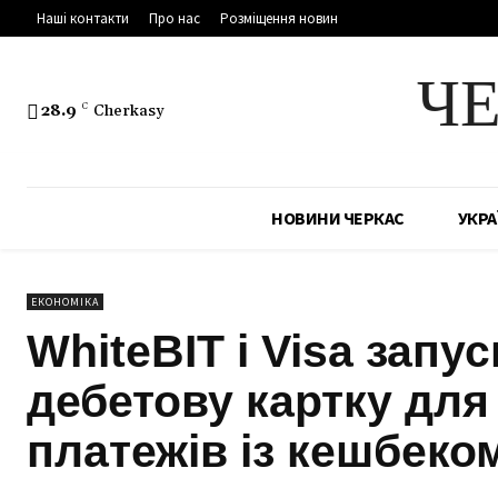
Наші контакти
Про нас
Розміщення новин
Ч
28.9
C
Cherkasy
НОВИНИ ЧЕРКАС
УКРА
ЕКОНОМІКА
WhiteBIT і Visa запу
дебетову картку дл
платежів із кешбеко