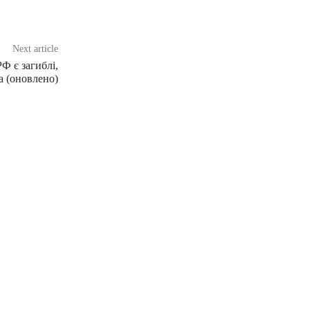
Next article
Ф є загиблі,
а (оновлено)