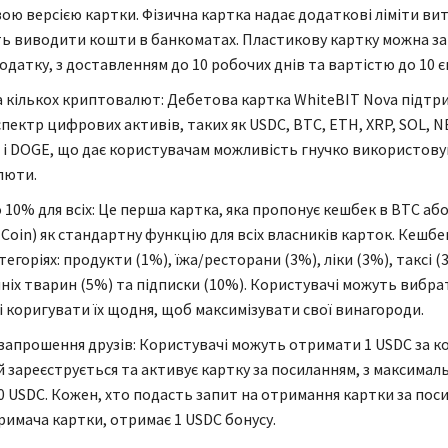
ою версією картки. Фізична картка надає додаткові ліміти вит
ь виводити кошти в банкоматах. Пластикову картку можна з
одатку, з доставленням до 10 робочих днів та вартістю до 10 є
 кількох криптовалют: Дебетова картка WhiteBIT Nova підтр
пектр цифрових активів, таких як USDC, BTC, ETH, XRP, SOL, N
 і DOGE, що дає користувачам можливість гнучко використову
люти.
 10% для всіх: Це перша картка, яка пропонує кешбек в BTC аб
 Coin) як стандартну функцію для всіх власників карток. Кешбе
тегоріях: продукти (1%), їжа/ресторани (3%), ліки (3%), таксі 
ніх тварин (5%) та підписки (10%). Користувачі можуть вибра
і коригувати їх щодня, щоб максимізувати свої винагороди.
 запрошення друзів: Користувачі можуть отримати 1 USDC за к
ий зареєструється та активує картку за посиланням, з максимал
0 USDC. Кожен, хто подасть запит на отримання картки за пос
римача картки, отримає 1 USDC бонусу.