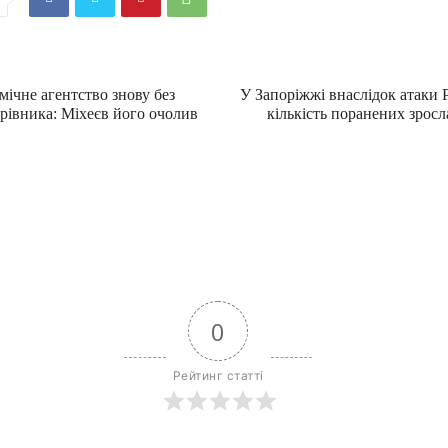
ічне агентство знову без
У Запоріжжі внаслідок атаки Р
рівника: Міхеєв його очолив
кількість поранених зросл
0
Рейтинг статті