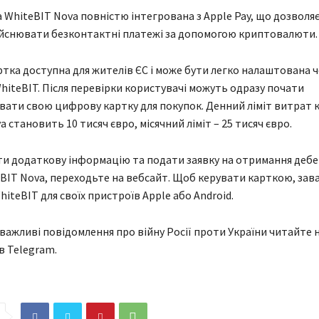
 WhiteBIT Nova повністю інтегрована з Apple Pay, що дозволя
ійснювати безконтактні платежі за допомогою криптовалюти.
тка доступна для жителів ЄС і може бути легко налаштована 
iteBIT. Після перевірки користувачі можуть одразу почати
ати свою цифрову картку для покупок. Денний ліміт витрат 
 становить 10 тисяч євро, місячний ліміт – 25 тисяч євро.
и додаткову інформацію та подати заявку на отримання дебе
BIT Nova, переходьте на вебсайт. Щоб керувати карткою, за
iteBIT для своїх пристроїв Apple або Android.
 важливі повідомлення про війну Росії проти України читайте н
в Telegram.