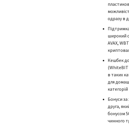
пластиков
можливіст
одразу в д
Підтримка
широкий с
AVAX, WBT
криптова
Кешбек до
(WhiteBIT
в таких ка
для домаш
категорій 
Бонуси за
друга, як
бонусом 5
чинного т