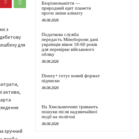
Біорізноманіття —
природний щит планети
проти зміни клімату
06.08.2026
ює з
Податкова служба
 дебетову
передасть Міноборони дані
кешбеку для
українців віком 18-60 років
для перевірки військового
обліку
06.08.2026
Disney+ готує новий формат
підписки
витрати,
06.08.2026
і активи,
карта
сякденне
На Хмельниччині тривають
пошуки після надзвичайної
події на полігоні
06.08.2026
на зручний
, який є