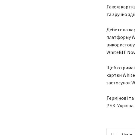
Також картка
та зручно зд
Дебетова кар
платформу Wh
використовув
WhiteBIT Nova
Щоб отримат
картки White
застосунок Wh
Термінові та
РБК-Україна 
Share