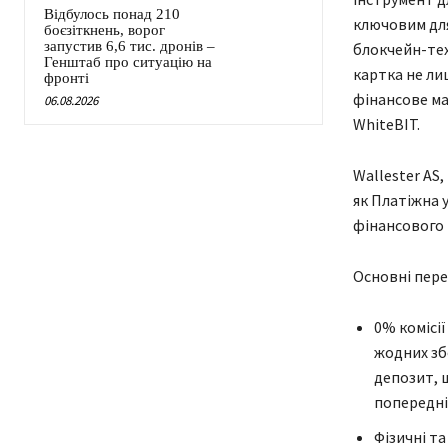
Відбулось понад 210
ключовим дл
боєзіткнень, ворог
запустив 6,6 тис. дронів –
блокчейн-тех
Генштаб про ситуацію на
картка не ли
фронті
фінансове ма
06.08.2026
WhiteBIT.
Wallester AS,
як Платіжна 
фінансового 
Основні пере
0% комісії
жодних зб
депозит, 
попередні
Фізичні т