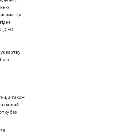
енню
ивами. Ця
гідне
в, СЕО
нує картку
жбою
тки, а також
очатковий
ртку без
 та