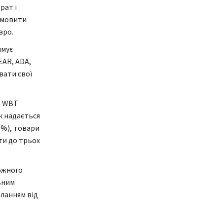
рат і
амовити
вро.
имує
EAR, ADA,
вати свої
о WBT
к надається
(3%), товари
ти до трьох
ожного
ьним
иланням від