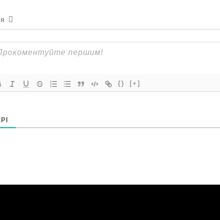
ся
{}
[+]
РІ