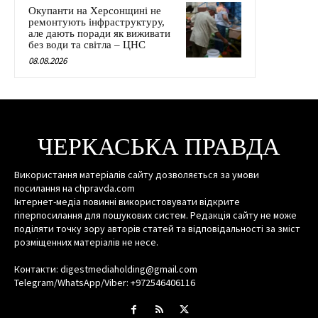
Окупанти на Херсонщині не
ремонтують інфраструктуру,
але дають поради як виживати
без води та світла – ЦНС
08.08.2026
ЧЕРКАСЬКА ПРАВДА
Використання матеріалів сайту дозволяється за умови
посилання на chpravda.com
Інтернет-медіа повинні використовувати відкрите
гіперпосилання для пошукових систем. Редакція сайту не може
поділяти точку зору авторів статей та відповідальності за зміст
розміщенних матеріалів не несе.
Контакти: digestmediaholding@gmail.com
Telegram/WhatsApp/Viber: +972546406116