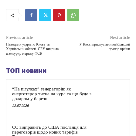
Previous article
Next article
Наводили удари по Києву та
У Києві приспустили найбільший
Харківській області. СБУ викрила
прапор країни
агентурну мережу ФСБ
ТОП новини
“На пігулках” генераторів: як
енерготерор тисне на курс та що буде з
доларом у березні
22.02.2026
ЄС відправить до США посланця для
переговорів щодо нових тарифів