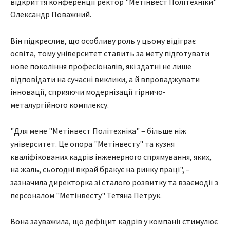
відкриття конференції ректор "Метінвест Політехніки"
Олександр Поважний.
Він підкреслив, що особливу роль у цьому відіграє
освіта, тому університет ставить за мету підготувати
нове покоління професіоналів, які здатні не лише
відповідати на сучасні виклики, а й впроваджувати
інновації, сприяючи модернізації гірничо-
металургійного комплексу.
"Для мене "Метінвест Політехніка" – більше ніж
університет. Це опора "Метінвесту" та кузня
кваліфікованих кадрів інженерного спрямування, яких,
на жаль, сьогодні вкрай бракує на ринку праці", –
зазначила директорка зі сталого розвитку та взаємодії з
персоналом "Метінвесту" Тетяна Петрук.
Вона зауважила, що дефіцит кадрів у компанії стимулює