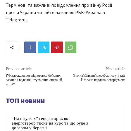
Термінові та важливі повідомлення про війну Росії
проти України читайте на каналі РБК-Україна в
Telegram.
Previous article
Next article
РФ вдосконалює підготовку бойових
Хто найбільший перебіжчик у Раді?
загонів і ведення штурмових операцій,
Названо нардепа-рекордсмена
– ISW
ТОП новини
“На пігулках” генераторів: як
енерготерор тисне на курс та що буде з
доларом у березні