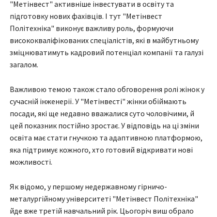
"Метінвест" активніше інвестувати в освіту та
підготовку нових фахівців. І тут "Метінвест
Політехніка" виконує важливу роль, формуючи
висококваліфікованих спеціалістів, які в майбутньому
зміцнюватимуть кадровий потенціал компанії та галузі
загалом.
Важливою темою також стало обговорення ролі жінок у
сучасній інженерії. У "Метінвесті" жінки обіймають
посади, які ще недавно вважалися суто чоловічими, й
цей показник постійно зростає. У відповідь на ці зміни
освіта має стати гнучкою та адаптивною платформою,
яка підтримує кожного, хто готовий відкривати нові
можливості.
Як відомо, у першому недержавному гірничо-
металургійному університеті "Метінвест Політехніка"
йде вже третій навчальний рік. Цьогоріч виш обрало