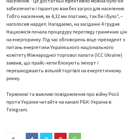
населення. "Це достатньо ефективно можна було би
забезпечити і гарантую вам без загроз для населення.
Тобто населення, як 4,32 ми платимо, так би і було", –
наголосив нардеп. Нагадаємо, на засіданні 4 грудня
Нацкомісія почала процедуру перегляду граничних цін
на енергоринку. Під час обговорень віце-президент з
питань енергетики Українського національного
комітету Міжнародної торгової палати (ICC Ukraine)
заявив, що прайс-кепи блокують імпорт і
перешкоджають вільній торгівлі на енергетичному
ринку.
Термінові та важливі повідомлення про війну Росії
проти України читайте на каналі РБК-Україна в
Telegram.