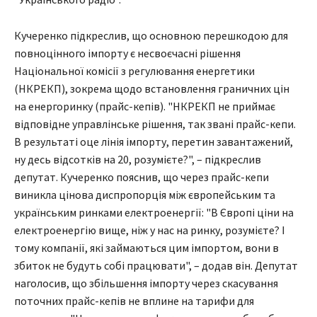
Кучеренко підкреслив, що основною перешкодою для
повноцінного імпорту є несвоєчасні рішення
Національної комісії з регулювання енергетики
(НКРЕКП), зокрема щодо встановлення граничних цін
на енергоринку (прайс-кепів). "НКРЕКП не приймає
відповідне управлінське рішення, так звані прайс-кепи.
В результаті оце лінія імпорту, перетин завантажений,
ну десь відсотків на 20, розумієте?", – підкреслив
депутат. Кучеренко пояснив, що через прайс-кепи
виникла цінова диспропорція між європейським та
українським ринками електроенергії: "В Європі ціни на
електроенергію вище, ніж у нас на ринку, розумієте? І
тому компанії, які займаються цим імпортом, вони в
збиток не будуть собі працювати", – додав він. Депутат
наголосив, що збільшення імпорту через скасування
поточних прайс-кепів не вплине на тарифи для