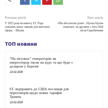
Previous article
Next article
У 2025 році на вимогу ЄС Рада
«Ми абсолютно різні». Alyona Alyona
ухвалить низку законів для житлової
зізналася, чи дружить з Jerry Heil
сфери, – Шуляк
після Євробачення
ТОП новини
“На пігулках” генераторів: як
енерготерор тисне на курс та що буде з
доларом у березні
22.02.2026
ЄС відправить до США посланця для
переговорів щодо нових тарифів
Трампа
22.02.2026