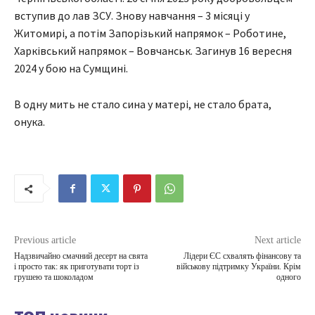
вступив до лав ЗСУ. Знову навчання – 3 місяці у
Житомирі, а потім Запорізький напрямок – Роботине,
Харківський напрямок – Вовчанськ. Загинув 16 вересня
2024 у бою на Сумщині.
В одну мить не стало сина у матері, не стало брата,
онука.
Previous article
Next article
Надзвичайно смачний десерт на свята
Лідери ЄС схвалять фінансову та
і просто так: як приготувати торт із
військову підтримку України. Крім
грушею та шоколадом
одного