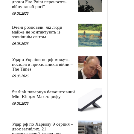
дрони Fire Point переносять
війну вглиб росії
09.08.2026
Вчені розповіли, які люди
майже не контактують із
зовнішнім світом
09.08.2026
Удари України по рф можуть
посилити прихильників війни –
The Times
09.08.2026
Starlink повернув безкоштовний
Mini Kit для Max-тарифу
09.08.2026
Удар рф по Харкову 9 серпня –
двоє загиблих, 21
постраждалий, серед них