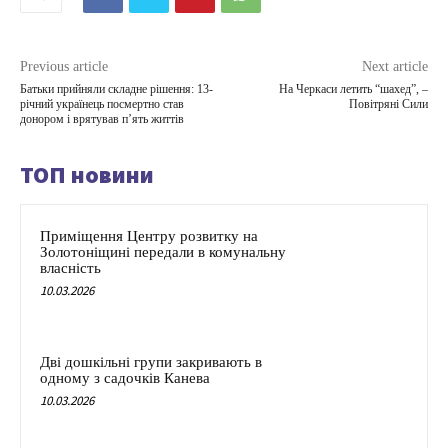
Previous article
Next article
Батьки прийняли складне рішення: 13-
На Черкаси летить “шахед”, –
річний українець посмертно став
Повітряні Сили
донором і врятував п’ять життів
ТОП новини
Приміщення Центру розвитку на
Золотоніщині передали в комунальну
власність
10.03.2026
Дві дошкільні групи закривають в
одному з садочків Канева
10.03.2026