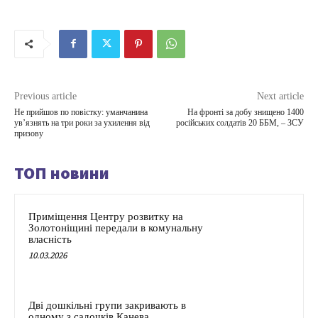
Previous article
Next article
Не прийшов по повістку: уманчанина
На фронті за добу знищено 1400
увʼязнять на три роки за ухилення від
російських солдатів 20 ББМ, – ЗСУ
призову
ТОП новини
Приміщення Центру розвитку на
Золотоніщині передали в комунальну
власність
10.03.2026
Дві дошкільні групи закривають в
одному з садочків Канева