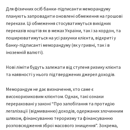
Для фізичних осіб банки-підписанти меморандуму
планують запровадити оновлені обмеження на грошові
перекази. Ці обмеження стосуватимуться вихідних
переказів коштів як в межах України, так і за кордон, та
поширюватимуться на усі рахунки клієнта, відкриті у
банку-підписанті меморандуму (як у гривні, так і в
іноземній валюті).
Нові ліміти будуть залежати від ступеня ризику клієнта
та наявності у нього підтверджених джерел доходів.
Меморандум не дає визначення, хто саме є
високоризиковим клієнтом. Однак, такі ознаки
перераховані у законі “Про запобігання та протидію
легалізації (відмиванню) доходів, одержаних злочинним
шляхом, фінансуванню тероризму та фінансуванню
розповсюдження зброї масового знищення”. Зокрема,