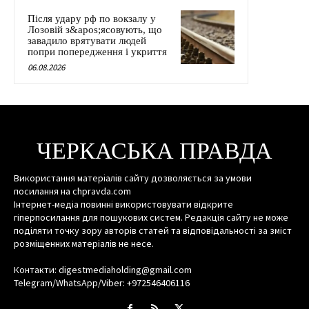
Після удару рф по вокзалу у
Лозовій з&apos;ясовують, що
завадило врятувати людей
попри попередження і укриття
06.08.2026
ЧЕРКАСЬКА ПРАВДА
Використання матеріалів сайту дозволяється за умови
посилання на chpravda.com
Інтернет-медіа повинні використовувати відкрите
гіперпосилання для пошукових систем. Редакція сайту не може
поділяти точку зору авторів статей та відповідальності за зміст
розміщенних матеріалів не несе.
Контакти: digestmediaholding@gmail.com
Telegram/WhatsApp/Viber: +972546406116