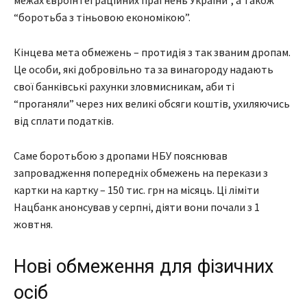
“боротьба з тіньовою економікою”.
Кінцева мета обмежень – протидія з так званим дропам.
Це особи, які добровільно та за винагороду надають
свої банківські рахунки зловмисникам, аби ті
“проганяли” через них великі обсяги коштів, ухиляючись
від сплати податків.
Саме боротьбою з дропами НБУ пояснював
запровадження попередніх обмежень на перекази з
картки на картку – 150 тис. грн на місяць. Ці ліміти
Нацбанк анонсував у серпні, діяти вони почали з 1
жовтня.
Нові обмеження для фізичних
осіб