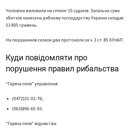
Чоловіки виловили на спінінг 15 судаків. Загальна сума
збитків нанесена рибному господарству України складає
53 805 гривень.
На порушників склали два протоколи за ч. 3 ст. 85 КУпАП.
Куди повідомляти про
порушення правил рибальства
“Гаряча лінія” управління:
(0472)31-02-76;
(063)896-65-93.
“Гаряча лінія” відомства: