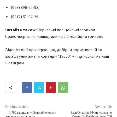
(063) 896-65-93;
(0472) 31-02-76.
Читайте також:
Черкаські поліцейські зловили
браконьєрів, які нашкодили на 2,2 мільйони гривень.
Відеоісторії про черкащан, добірки корисностей та
залаштунки життя команди “18000” – підписуйся на наш
інстаграм.
Previous article
Next article
— 1 790 рашистів: у Генштабі оновили
За добу армія РФ випустила по
дані про втрати ворога
Україні 36 КАБів та понад 700