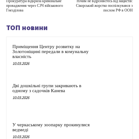
Прокуратура відкрила кримінальне
Нічим не відрізняєтесь від нацистів:
провадження через СЗЧ військового
Сікорський жорстко поспілкувався з
Гнезділова
послом РФ в ООН
ТОП новини
Приміщення Центру розвитку на
Золотоніщині передали в комунальну
власність
10.03.2026
Дві дошкільні групи закривають в
одному з садочків Канева
10.03.2026
У черкаському зоопарку прокинулися
ведмеді
10.03.2026