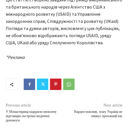
та британського народів через Агентство США з
міжнародного розвитку (USAID) та Управління
закордонних справ, Співдружності та розвитку (UKaid).
Погляди та думки авторів, висловлені у цих публікаціях,
не обов’язково відображають погляди USAID, уряду
США, UKaid або уряду Сполученого Королівства.
*Реклама
Previous article
Next article
У Монастирищі відкрили оновлену
Нардеп пояснив, чому Україна не
підстанцію екстреної медичної
знижує призовний вік
допомоги