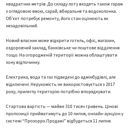
квадратних метрів. До складу лоту входять також гараж
з оглядовою ямою, сарай, вбиральня та водоколонка.
Об’єкт потребує ремонту, його стан оцінюють як
незадовільний.
Новий власник може відкрити готель, офіс, магазин,
оздоровчий заклад, банківське чи поштове відділення
тощо. На огородженій території можна облаштувати
зону відпочинку.
Електрика, вода та газ підведені до адмінбудівлі, але
відключені. Нерухомість не використовується з 2017
року, прилеглу територію потрібно впорядкувати.
Стартова вартість — майже 310 тисяч гривень. Цінові
пропозиції прийматимуть до 10 липня, онлайн-аукціон у
системі “Прозорро.Продажі” відбудеться 11 липня.