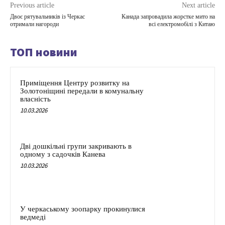
Previous article
Next article
Двоє рятувальників із Черкас
Канада запровадила жорстке мито на
отримали нагороди
всі електромобілі з Китаю
ТОП новини
Приміщення Центру розвитку на
Золотоніщині передали в комунальну
власність
10.03.2026
Дві дошкільні групи закривають в
одному з садочків Канева
10.03.2026
У черкаському зоопарку прокинулися
ведмеді