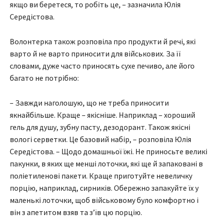
якщо ви беретеся, то робіть це, – зазначила Юлія
Середістова.
Волонтерка також розповіла про продукти й речі, які
варто й не варто приносити для військових. За її
словами, дуже часто приносять сухе печиво, але його
багато не потрібно:
– Завжди наголошую, що не треба приносити
якнайбільше. Краще – якісніше. Наприклад – хороший
гель для душу, зубну пасту, дезодорант. Також якісні
вологі серветки. Це базовий набір, – розповіла Юлія
Середістова. – Щодо домашньої їжі. Не приносьте великі
пакунки, в яких ще менші лоточки, які ще й запаковані в
поліетиленові пакети. Краще приготуйте невеличку
порцію, наприклад, сирників. Обережно запакуйте їх у
маленькі лоточки, щоб військовому було комфортно і
він з апетитом взяв та з’їв цю порцію.