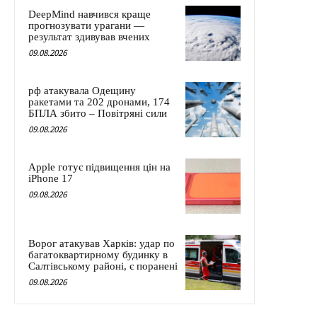
DeepMind навчився краще
прогнозувати урагани —
результат здивував вчених
09.08.2026
рф атакувала Одещину
ракетами та 202 дронами, 174
БПЛА збито – Повітряні сили
09.08.2026
Apple готує підвищення цін на
iPhone 17
09.08.2026
Ворог атакував Харків: удар по
багатоквартирному будинку в
Салтівському районі, є поранені
09.08.2026