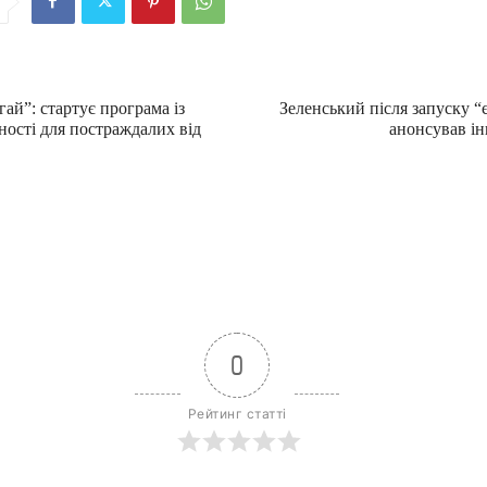
гай”: стартує програма із
Зеленський після запуску 
ності для постраждалих від
анонсував і
0
Рейтинг статті