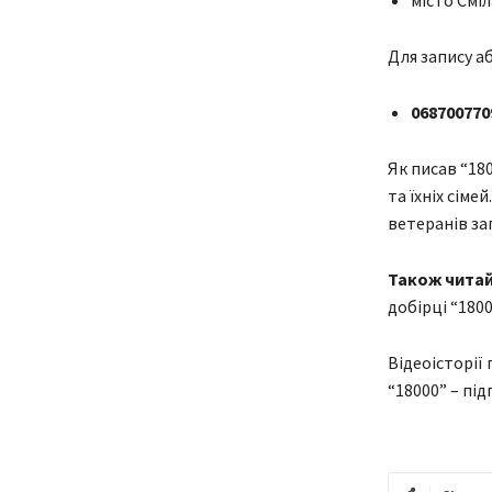
Для запису а
068700770
Як писав “18
та їхніх сіме
ветеранів за
Також чита
добірці “180
Відеоісторії
“18000” – під