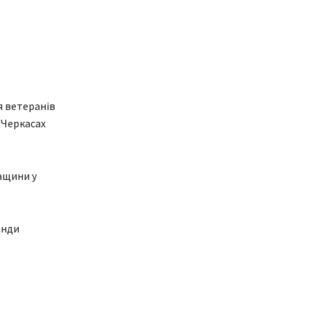
я ветеранів
у Черкасах
кащини у
анди