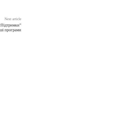
Next article
“єПідтримки”
нші програми