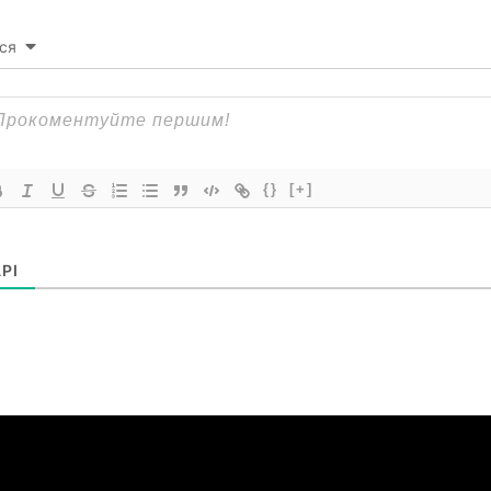
ся
{}
[+]
РІ