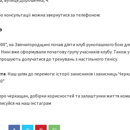
бо консультації можна звернутися за телефоном:
9
000”, на Звенигородщині почав діяти клуб рукопашного бою дл
й. Нині вже сформували початову групу учасників клубу. Також 
прошують долучатися до тренувань з настільного тенісу.
йте
. Наш шлях до перемоги: історії захисників і захисниць Чер
00”
 про черкащан, добірки корисностей та залаштунки життя ком
писуйся на наш інстаграм