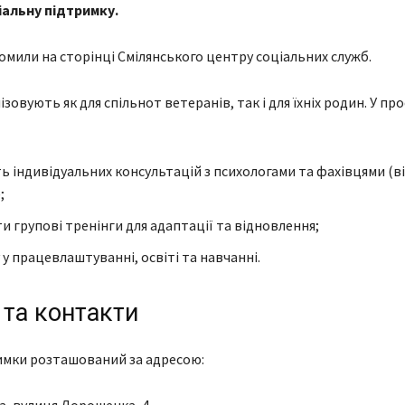
іальну підтримку.
омили на сторінці Смілянського центру соціальних служб.
зовують як для спільнот ветеранів, так і для їхніх родин. У пр
ь індивідуальних консультацій з психологами та фахівцями (в
;
и групові тренінги для адаптації та відновлення;
у працевлаштуванні, освіті та навчанні.
 та контакти
имки розташований за адресою:
а, вулиця Дорошенка, 4.