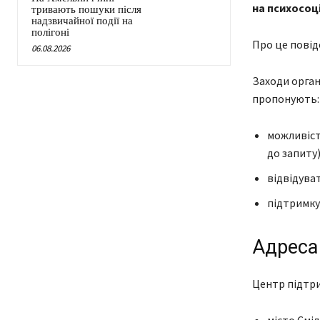
на психосоц
тривають пошуки після
надзвичайної події на
полігоні
Про це повід
06.08.2026
Заходи органі
пропонують:
можливіст
до запиту)
відвідуват
підтримку 
Адреса
Центр підтр
місто Сміл