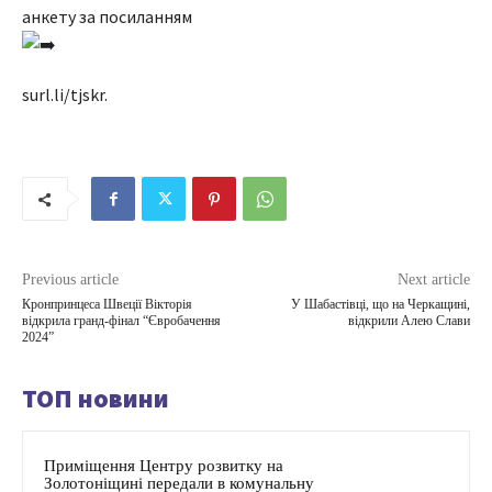
анкету за посиланням
surl.li/tjskr.
Previous article
Next article
Кронпринцеса Швеції Вікторія
У Шабастівці, що на Черкащині,
відкрила гранд-фінал “Євробачення
відкрили Алею Слави
2024”
ТОП новини
Приміщення Центру розвитку на
Золотоніщині передали в комунальну