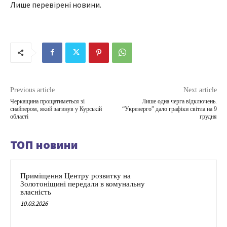
Лише перевірені новини.
Previous article
Next article
Черкащина прощатиметься зі
Лише одна черга відключень.
снайпером, який загинув у Курській
“Укренерго” дало графіки світла на 9
області
грудня
ТОП новини
Приміщення Центру розвитку на
Золотоніщині передали в комунальну
власність
10.03.2026