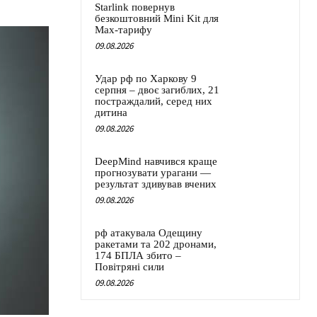
Starlink повернув
безкоштовний Mini Kit для
Max-тарифу
09.08.2026
Удар рф по Харкову 9
серпня – двоє загиблих, 21
постраждалий, серед них
дитина
09.08.2026
DeepMind навчився краще
прогнозувати урагани —
результат здивував вчених
09.08.2026
рф атакувала Одещину
ракетами та 202 дронами,
174 БПЛА збито –
Повітряні сили
09.08.2026