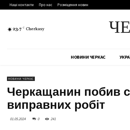
Наші контакти
Про нас
Розміщення новин
Ч
23.7
C
Cherkasy
НОВИНИ ЧЕРКАС
УКРА
НОВИНИ ЧЕРКАС
Черкащанин побив св
виправних робіт
01.05.2024
0
241