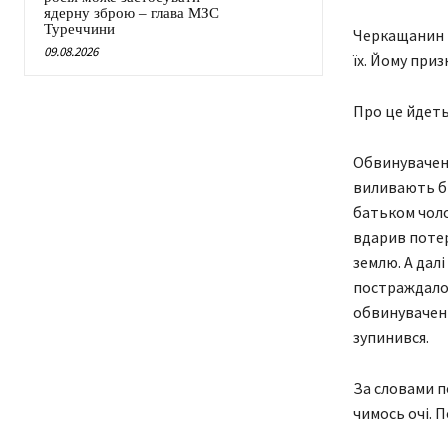
ядерну зброю – глава МЗС
Туреччини
Черкащанин пі
09.08.2026
їх. Йому при
Про це йдеть
Обвинувачений
виливають бр
батьком чоло
вдарив потер
землю. А далі
постраждалом
обвинувачений
зупинився.
За словами п
чимось очі. 