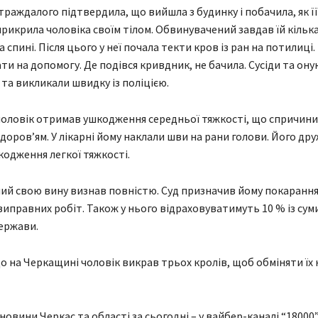
раждалого підтвердила, що вийшла з будинку і побачила, як її
прикрила чоловіка своїм тілом. Обвинувачений завдав їй кілька
та спині. Після цього у неї почала текти кров із ран на потилиці.
ти на допомогу. Де подівся кривдник, не бачила. Сусіди та онук 
 та викликали швидку із поліцією.
оловік отримав ушкодження середньої тяжкості, що спричини
здоров’ям. У лікарні йому наклали шви на рани голови. Його др
одження легкої тяжкості.
й свою вину визнав повністю. Суд призначив йому покарання 
виправних робіт. Також у нього відраховуватимуть 10 % із сум
ержави.
о на Черкащині чоловік викрав трьох кролів, щоб обміняти їх 
 новини Черкас та області за сьогодні – у вайбер-каналі “18000”