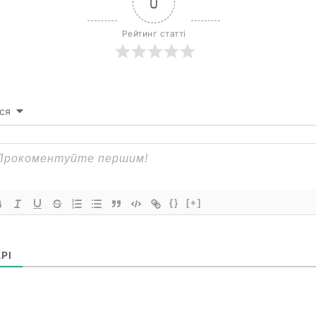
0
Рейтинг статті
ся
{}
[+]
РІ