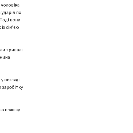
 чоловіка
 ударів по
 Тоді вона
із сім’єю
ли тривалі
ужина
у вигляді
и заробітку
на пляшку
.