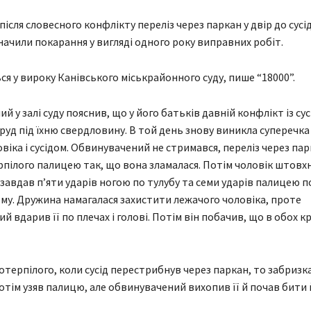
сля словесного конфлікту переліз через паркан у двір до сусід
значили покарання у вигляді одного року виправних робіт.
ся у вироку Канівського міськрайонного суду, пише “18000”.
 у залі суду пояснив, що у його батьків давній конфлікт із сус
уд під їхню свердловину. В той день знову виникла суперечка
віка і сусідом. Обвинувачений не стримався, переліз через пар
пілого палицею так, що вона зламалася. Потім чоловік штовхн
 завдав п’яти ударів ногою по тулубу та семи ударів палицею п
у. Дружина намагалася захистити лежачого чоловіка, проте
 вдарив її по плечах і голові. Потім він побачив, що в обох к
отерпілого, коли сусід перестрибнув через паркан, то забризк
Потім узяв палицю, але обвинувачений вихопив її й почав бити 