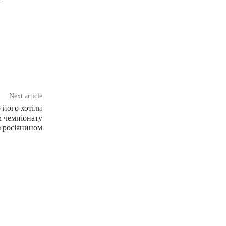
Next article
 його хотіли
м чемпіонату
 росіянином