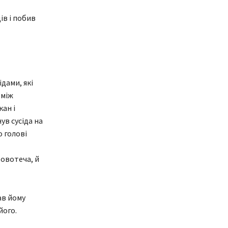
ів і побив
ідами, які
 між
кан і
ув сусіда на
о голові
ровотеча, й
ав йому
його.