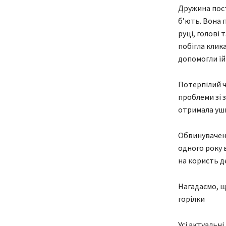
Дружина пост
б’ють. Вона 
руці, голові 
побігла клика
допомогли їй
Потерпілий ч
проблеми зі 
отримала ушк
Обвинувачени
одного року 
на користь д
Нагадаємо, щ
горілки
Усі актуальні