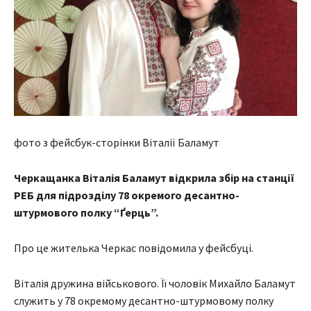
фото з фейсбук-сторінки Віталії Баламут
Черкащанка Віталія Баламут відкрила збір на станції
РЕБ для підрозділу 78 окремого десантно-
штурмового полку “Ґерць”.
Про це жителька Черкас повідомила у фейсбуці.
Віталія дружина військового. Її чоловік Михайло Баламут
служить у 78 окремому десантно-штурмовому полку