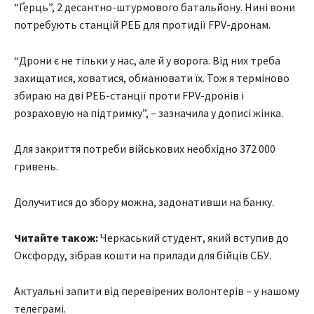
“Ґерць”, 2 десантно-штурмового батальйону. Нині вони
потребують станцій РЕБ для протидії FPV-дронам.
“Дрони є не тільки у нас, але й у ворога. Від них треба
захищатися, ховатися, обманювати їх. Тож я терміново
збираю на дві РЕБ-станції проти FPV-дронів і
розраховую на підтримку”, – зазначила у дописі жінка.
Для закриття потреби військових необхідно 372 000
гривень.
Долучитися до збору можна, задонативши на банку.
Читайте також:
Черкаський студент, який вступив до
Оксфорду, зібрав кошти на прилади для бійців СБУ.
Актуальні запити від перевірених волонтерів – у нашому
телеграмі.