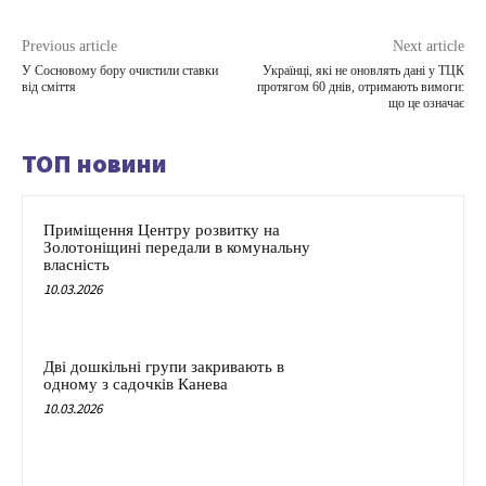
Previous article
Next article
У Сосновому бору очистили ставки
Українці, які не оновлять дані у ТЦК
від сміття
протягом 60 днів, отримають вимоги:
що це означає
ТОП новини
Приміщення Центру розвитку на
Золотоніщині передали в комунальну
власність
10.03.2026
Дві дошкільні групи закривають в
одному з садочків Канева
10.03.2026