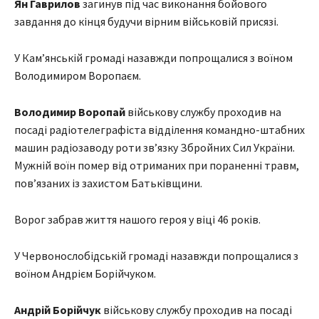
Ян Гаврилов
загинув під час виконання бойового
завдання до кінця будучи вірним військовій присязі.
У Камʼянській громаді назавжди попрощалися з воїном
Володимиром Воропаєм.
Володимир Воропай
військову службу проходив на
посаді радіотелеграфіста відділення командно-штабних
машин радіозаводу роти звʼязку Збройних Сил України.
Мужній воїн помер від отриманих при пораненні травм,
повʼязаних із захистом Батьківщини.
Ворог забрав життя нашого героя у віці 46 років.
У Червонослобідській громаді назавжди попрощалися з
воїном Андрієм Борійчуком.
Андрій Борійчук
військову службу проходив на посаді