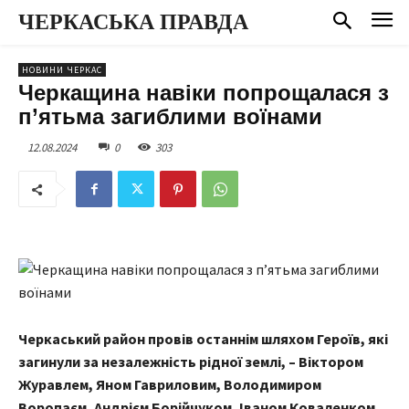
ЧЕРКАСЬКА ПРАВДА
НОВИНИ ЧЕРКАС
Черкащина навіки попрощалася з
п’ятьма загиблими воїнами
12.08.2024
0
303
Черкаський район провів останнім шляхом Героїв, які
загинули за незалежність рідної землі, – Віктором
Журавлем, Яном Гавриловим, Володимиром
Воропаєм, Андрієм Борійчуком, Іваном Коваленком.