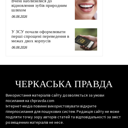
Вчені наблизилися до
відновлення зубів природним
шляхом
06.08.2026
У ЗСУ почали оформлювати
перші спрощені переведення в
межах двох корпусів
06.08.2026
ЧЕРКАСЬКА ПРАВДА
Використання матеріалів сайту дозволяється за умови
посилання на chpravda.com
Інтернет-медіа повинні використовувати відкрите
гіперпосилання для пошукових систем. Редакція сайту не може
поділяти точку зору авторів статей та відповідальності за зміст
розміщенних матеріалів не несе.