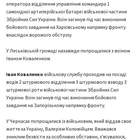
оператора відділення управління командира 1
самохідної артилерійської батареї військової частини
Збройних Сил України. Воїн загинув під час виконання
бойового завдання на Харківському напрямку фронту
внаслідок ворожого обстрілу.
У Леськівській громаді назавжди попрощалися з воїном
Іваном Коваленком.
Іван Коваленко
військову службу проходив на посаді
водія 2 штурмового відділення 3 штурмового взводу 3
штурмової роти військової частини Збройних Сил
України. Воїн загинув під час виконання бойового
завдання на Запорізькому напрямку фронту.
У Черкасах попрощалися із військовим, який віддав своє
життя за Україну, Валерієм Коломійцем. Вважався
зниклим безвісти за особливих обставин, з’ясувалося,