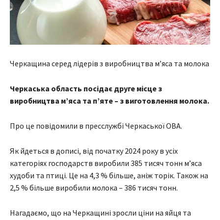
Черкащина серед лідерів з виробництва м’яса та молока
Черкаська область посідає друге місце з
виробництва м’яса та п’яте – з виготовлення молока.
Про це повідомили в пресслужбі Черкаської ОВА.
Як йдеться в дописі, від початку 2024 року в усіх
категоріях господарств виробили 385 тисяч тонн м’яса
худоби та птиці. Це на 4,3 % більше, аніж торік. Також на
2,5 % більше виробили молока – 386 тисяч тонн.
Нагадаємо, що на Черкащині зросли ціни на яйця та