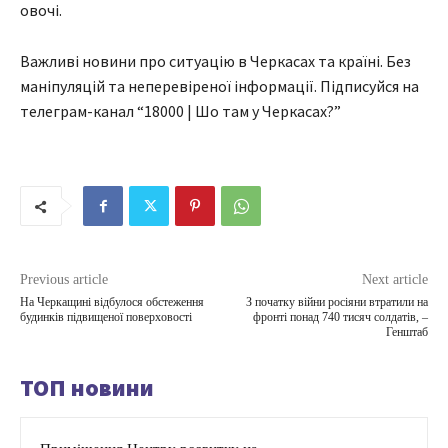
овочі.
Важливі новини про ситуацію в Черкасах та країні. Без
маніпуляцій та неперевіреної інформації. Підписуйся на
телеграм-канал “18000 | Шо там у Черкасах?”
Previous article
Next article
На Черкащині відбулося обстеження
З початку війни росіяни втратили на
будинків підвищеної поверховості
фронті понад 740 тисяч солдатів, –
Генштаб
ТОП новини