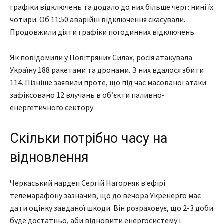
графіки відключень та додало до них більше черг: нині їх
чотири. Об 11:50 аварійні відключення скасували.
Продовжили діяти графіки погодинних відключень.
Як повідомили у Повітряних Силах, росія атакувала
Україну 188 ракетами та дронами. З них вдалося збити
114. Пізніше заявили проте, що під час масованої атаки
зафіксовано 12 влучань в об’єкти паливно-
енергетичного сектору.
Скільки потрібно часу на
відновлення
Черкаський нардеп Сергій Нагорняк в ефірі
телемарафону зазначив, що до вечора Укренерго має
дати оцінку завданої шкоди. Він розраховує, що 2-3 доби
буде достатньо, аби відновити енергосистему і