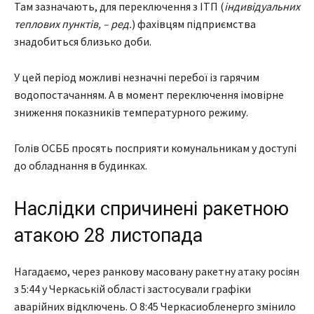
Там зазначають, для переключення з ІТП (
індивідуальних
теплових пунктів, – ред.
) фахівцям підприємства
знадобиться близько доби.
У цей період можливі незначні перебої із гарячим
водопостачанням. А в момент переключення імовірне
зниження показників температурного режиму.
Голів ОСББ просять посприяти комунальникам у доступі
до обладнання в будинках.
Наслідки спричинені ракетною
атакою 28 листопада
Нагадаємо, через ранкову масовану ракетну атаку росіян
з 5:44 у Черкаській області застосували графіки
аварійних відключень. О 8:45 Черкасиобленерго змінило