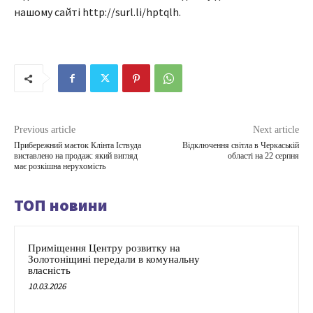
нашому сайті http://surl.li/hptqlh.
Previous article
Next article
Прибережний маєток Клінта Іствуда
Відключення світла в Черкаській
виставлено на продаж: який вигляд
області на 22 серпня
має розкішна нерухомість
ТОП новини
Приміщення Центру розвитку на
Золотоніщині передали в комунальну
власність
10.03.2026