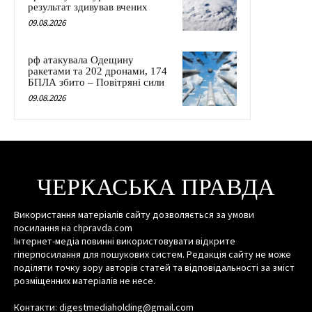
результат здивував вчених
09.08.2026
рф атакувала Одещину
ракетами та 202 дронами, 174
БПЛА збито – Повітряні сили
09.08.2026
ЧЕРКАСЬКА ПРАВДА
Використання матеріалів сайту дозволяється за умови
посилання на chpravda.com
Інтернет-медіа повинні використовувати відкрите
гіперпосилання для пошукових систем. Редакція сайту не може
поділяти точку зору авторів статей та відповідальності за зміст
розміщенних матеріалів не несе.
Контакти: digestmediaholding@gmail.com