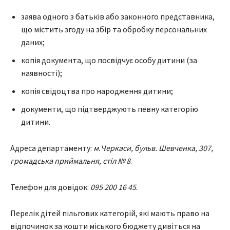
заява одного з батьків або законного представника,
що містить згоду на збір та обробку персональних
даних;
копія документа, що посвідчує особу дитини (за
наявності);
копія свідоцтва про народження дитини;
документи, що підтверджують певну категорію
дитини.
Адреса департаменту:
м.Черкаси, бульв. Шевченка, 307,
громадська приймальня, стіл № 8
.
Телефон для довідок:
095 200 16 45
.
Перелік дітей пільгових категорій, які мають право на
відпочинок за кошти міського бюджету дивіться на