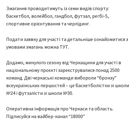
Змагання проводитимуть із семи видів спорту:
баскетбол, волейбол, гандбол, футзал, регбі-5,
спортивне орієнтування та черлідинг.
Подати заявку для участі та детальніше ознайомитися з
умовами змагань можна ТУТ.
Додамо, минулого сезону від Черкащини для участі в
національному проєкті зареєструвалися понад 2500
команд. Дві черкаські команди вибороли “бронзу”
всеукраїнських першостей – це баскетболістки зі школи
№24 і футзалісти зі школи №30.
Оперативна інформація про Черкаси та область.
Підписуйся на вайбер-канал “18000”