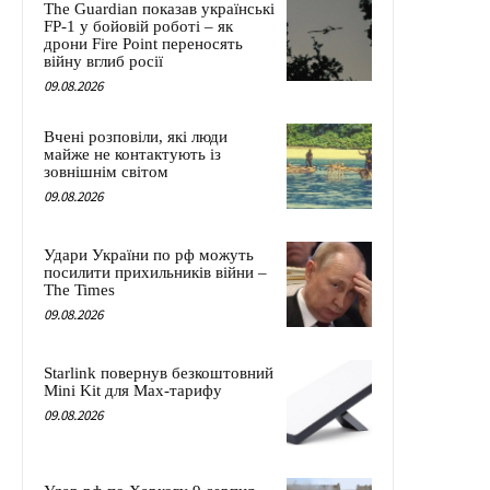
The Guardian показав українські
FP-1 у бойовій роботі – як
дрони Fire Point переносять
війну вглиб росії
09.08.2026
Вчені розповіли, які люди
майже не контактують із
зовнішнім світом
09.08.2026
Удари України по рф можуть
посилити прихильників війни –
The Times
09.08.2026
Starlink повернув безкоштовний
Mini Kit для Max-тарифу
09.08.2026