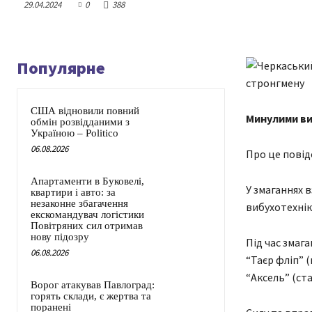
29.04.2024
0
388
Популярне
США відновили повний
Минулими вих
обмін розвідданими з
Україною – Politico
06.08.2026
Про це повід
Апартаменти в Буковелі,
У змаганнях в
квартири і авто: за
незаконне збагачення
вибухотехні
екскомандувач логістики
Повітряних сил отримав
нову підозру
Під час змаг
06.08.2026
“Таєр фліп” 
“Аксель” (ста
Ворог атакував Павлоград:
горять склади, є жертва та
поранені