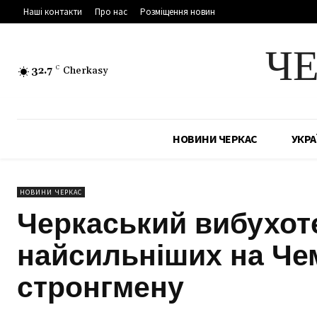
Наші контакти
Про нас
Розміщення новин
Ч
32.7
C
Cherkasy
НОВИНИ ЧЕРКАС
УКРА
НОВИНИ ЧЕРКАС
Черкаський вибухоте
найсильніших на Чем
стронгмену