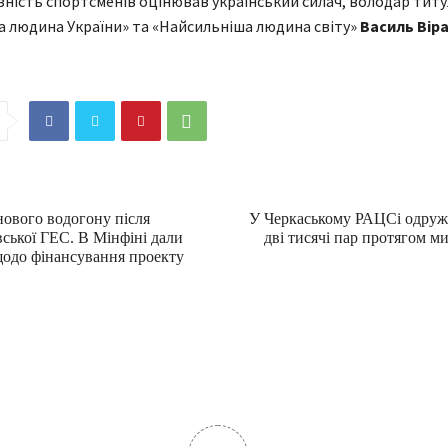
вність спортсменів оцінював український силач, володар титу
 людина України» та «Найсильніша людина світу»
Василь Вір
нового водогону після
У Черкаському РАЦСі одруж
ської ГЕС. В Мінфіні дали
дві тисячі пар протягом м
щодо фінансування проекту