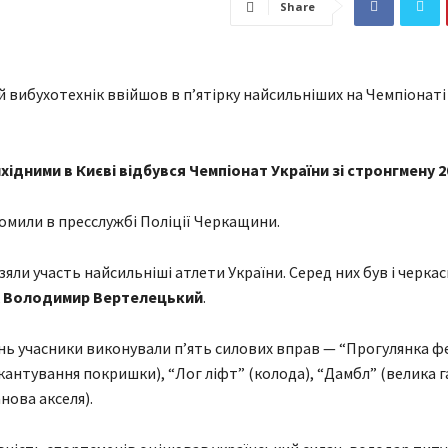
Share
ідними в Києві відбувся Чемпіонат України зі стронгмену 2
омили в пресслужбі Поліції Черкащини.
зяли участь найсильніші атлети України. Серед них був і черка
к
Володимир Вертелецький
.
ань учасники виконували п’ять силових вправ — “Прогулянка ф
(кантування покришки), “Лог ліфт” (колода), “Дамбл” (велика г
нова акселя).