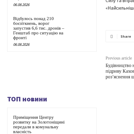
Силу та впра
06.08.2026
«Найсильніша
Відбулось понад 210
боєзіткнень, ворог
запустив 6,6 тис. дронів –
Генштаб про ситуацію на
Share
фронті
06.08.2026
Previous article
Будівництво 
підриву Кахов
розʼяснення 
ТОП новини
Приміщення Центру
розвитку на Золотоніщині
передали в комунальну
власність