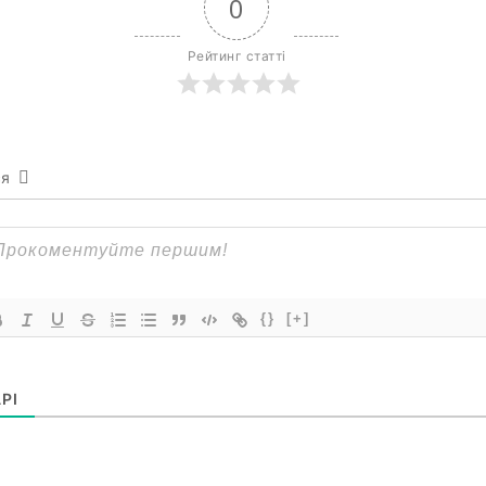
0
Рейтинг статті
ся
{}
[+]
РІ