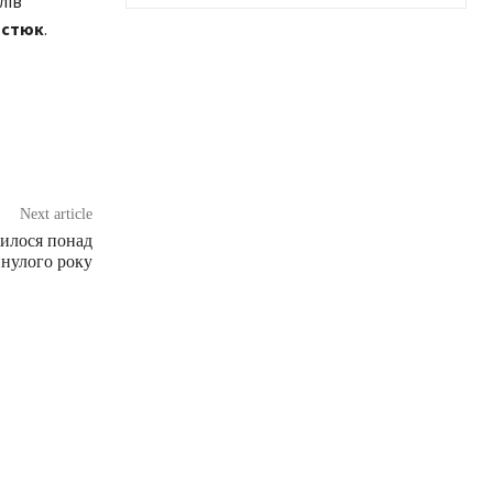
лів
астюк
.
Next article
илося понад
инулого року