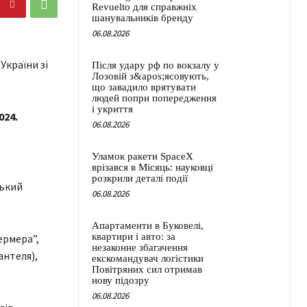
Revuelto для справжніх
шанувальників бренду
06.08.2026
Після удару рф по вокзалу у
Лозовій з&apos;ясовують,
що завадило врятувати
людей попри попередження
і укриття
024.
06.08.2026
Уламок ракети SpaceX
врізався в Місяць: науковці
розкрили деталі події
ський
06.08.2026
Апартаменти в Буковелі,
квартири і авто: за
ермера”,
незаконне збагачення
антеля),
екскомандувач логістики
Повітряних сил отримав
нову підозру
06.08.2026