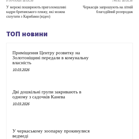
Previous article
Next article
У мережі поширюють приголомшливі
Черкасців запрошують на літній
кадри британського пляжу, які можна
благодійний розпродаж
сплутати з Карибами (відео)
ТОП новини
Приміщення Центру розвитку на
Золотоніщині передали в комунальну
власність
10.03.2026
Дві дошкільні групи закривають в
одному з садочків Канева
10.03.2026
У черкаському зоопарку прокинулися
ведмеді