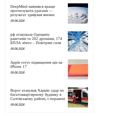
DeepMind навчився краще
прогнозувати урагани —
результат здивував вчених
09.08.2026
рф атакувала Одещину
ракетами та 202 дронами, 174
БПЛА збито – Повітряні сили
09.08.2026
Apple готує підвищення цін на
iPhone 17
09.08.2026
Ворог атакував Харків: удар по
багатоквартирному будинку в
Салтівському районі, є поранені
09.08.2026