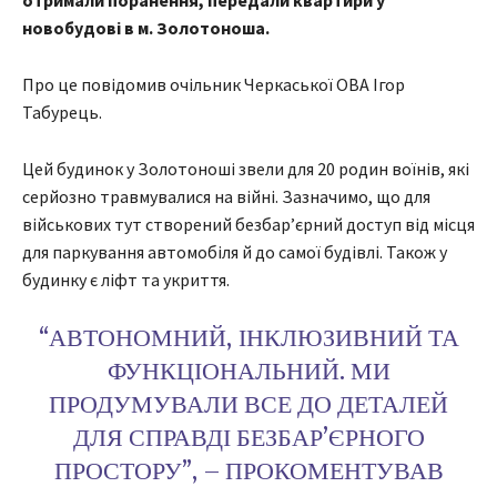
отримали поранення, передали квартири у
новобудові в м. Золотоноша.
Про це повідомив очільник Черкаської ОВА Ігор
Табурець.
Цей будинок у Золотоноші звели для 20 родин воїнів, які
серйозно травмувалися на війні. Зазначимо, що для
військових тут створений безбар’єрний доступ від місця
для паркування автомобіля й до самої будівлі. Також у
будинку є ліфт та укриття.
“АВТОНОМНИЙ, ІНКЛЮЗИВНИЙ ТА
ФУНКЦІОНАЛЬНИЙ. МИ
ПРОДУМУВАЛИ ВСЕ ДО ДЕТАЛЕЙ
ДЛЯ СПРАВДІ БЕЗБАР’ЄРНОГО
ПРОСТОРУ”, – ПРОКОМЕНТУВАВ