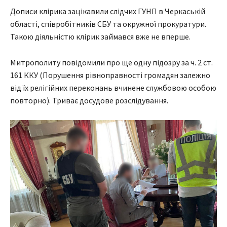
Дописи клірика зацікавили слідчих ГУНП в Черкаській
області, співробітників СБУ та окружної прокуратури.
Такою діяльністю клірик займався вже не вперше.
Митрополиту повідомили про ще одну підозру за ч. 2 ст.
161 ККУ (Порушення рівноправності громадян залежно
від їх релігійних переконань вчинене службовою особою
повторно). Триває досудове розслідування.