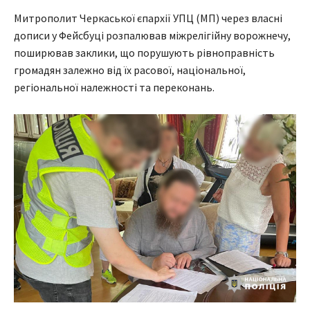
Митрополит Черкаської єпархії УПЦ (МП) через власні
дописи у Фейсбуці розпалював міжрелігійну ворожнечу,
поширював заклики, що порушують рівноправність
громадян залежно від їх расової, національної,
регіональної належності та переконань.