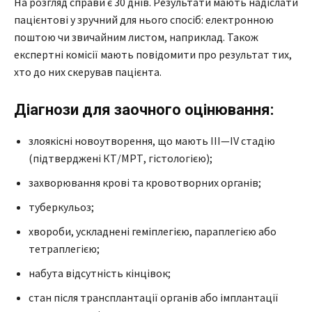
На розгляд справи є 30 днів. Результати мають надіслати
пацієнтові у зручний для нього спосіб: електронною
поштою чи звичайним листом, наприклад. Також
експертні комісії мають повідомити про результат тих,
хто до них скерував пацієнта.
Діагнози для заочного оцінювання:
злоякісні новоутворення, що мають ІІІ—IV стадію
(підтверджені КТ/МРТ, гістологією);
захворювання крові та кровотворних органів;
туберкульоз;
хвороби, ускладнені геміплегією, параплегією або
тетраплегією;
набута відсутність кінцівок;
стан після трансплантації органів або імплантації