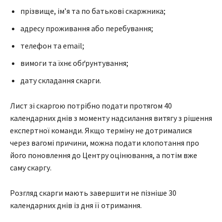
прізвище, ім’я та по батькові скаржника;
адресу проживання або перебування;
телефон та email;
вимоги та їхнє обґрунтування;
дату складання скарги.
Лист зі скаргою потрібно подати протягом 40
календарних днів з моменту надсилання витягу з рішення
експертної команди. Якщо терміну не дотрималися
через вагомі причини, можна подати клопотання про
його поновлення до Центру оцінювання, а потім вже
саму скаргу.
Розгляд скарги мають завершити не пізніше 30
календарних днів із дня її отримання.