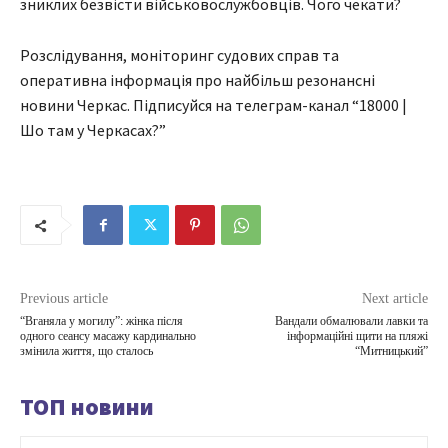
зниклих безвісти військовослужбовців. Чого чекати?
Розслідування, моніторинг судових справ та
оперативна інформація про найбільш резонансні
новини Черкас. Підписуйся на телеграм-канал “18000 |
Шо там у Черкасах?”
Previous article
Next article
“Вганяла у могилу”: жінка після
Вандали обмалювали лавки та
одного сеансу масажу кардинально
інформаційні щити на пляжі
змінила життя, що сталось
“Митницький”
ТОП новини