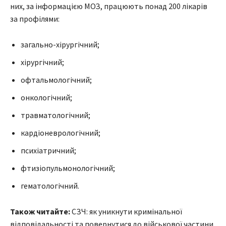
них, за інформацією МОЗ, працюють понад 200 лікарів
за профілями:
загально-хірургічний;
хірургічний;
офтальмологічний;
онкологічний;
травматологічний;
кардіоневрологічний;
психіатричний;
фтизіопульмонологічний;
гематологічний.
Також читайте:
СЗЧ: як уникнути кримінальної
відповідальності та повернутися до військової частини.