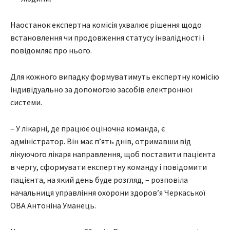
Наостанок експертна комісія ухвалює рішення щодо
встановлення чи продовження статусу інвалідності і
повідомляє про нього.
Для кожного випадку формуватимуть експертну комісію
індивідуально за допомогою засобів електронної
системи.
– У лікарні, де працює оціночна команда, є
адміністратор. Він має п’ять днів, отримавши від
лікуючого лікаря направлення, щоб поставити пацієнта
в чергу, сформувати експертну команду і повідомити
пацієнта, на який день буде розгляд, – розповіла
начальниця управління охорони здоров’я Черкаської
ОВА Антоніна Уманець.