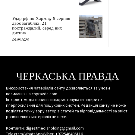
Удар рф по Харкову 9 серпня –
двоє загиблих, 21
постраждалий, серед них
дитина
09.08.2026
ЧЕРКАСЬКА ПРАВДА
Використання матеріалів сайту дозволяється за умови
посилання на chpravda.com
Інтернет-медіа повинні використовувати відкрите
гіперпосилання для пошукових систем. Редакція сайту не може
поділяти точку зору авторів статей та відповідальності за зміст
розміщенних матеріалів не несе.
Контакти: digestmediaholding@gmail.com
Telegram/WhatsApp/Viber: +972546406116