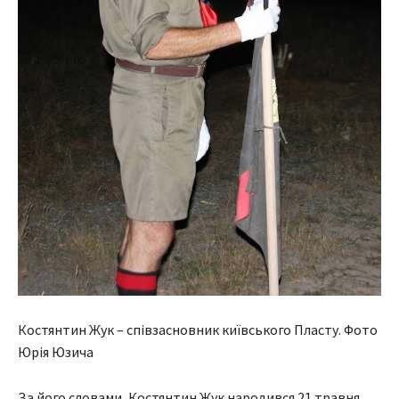
Костянтин Жук – співзасновник київського Пласту. Фото
Юрія Юзича
За його словами, Костянтин Жук народився 21 травня