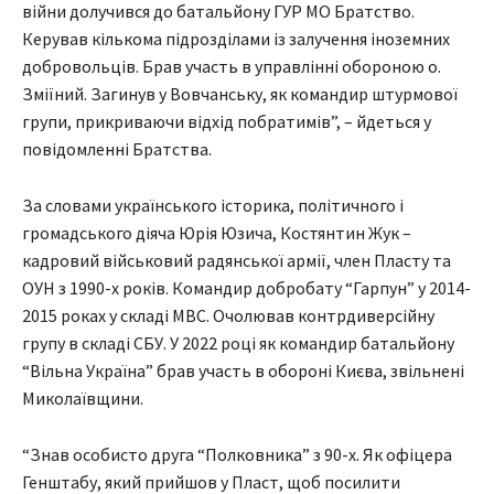
війни долучився до батальйону ГУР МО Братство.
Керував кількома підрозділами із залучення іноземних
добровольців. Брав участь в управлінні обороною о.
Зміїний. Загинув у Вовчанську, як командир штурмової
групи, прикриваючи відхід побратимів”, – йдеться у
повідомленні Братства.
За словами українського історика, політичного і
громадського діяча Юрія Юзича, Костянтин Жук –
кадровий військовий радянської армії, член Пласту та
ОУН з 1990-х років. Командир добробату “Гарпун” у 2014-
2015 роках у складі МВС. Очолював контрдиверсійну
групу в складі СБУ. У 2022 році як командир батальйону
“Вільна Україна” брав участь в обороні Києва, звільнені
Миколаївщини.
“Знав особисто друга “Полковника” з 90-х. Як офіцера
Генштабу, який прийшов у Пласт, щоб посилити