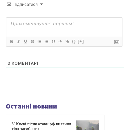
Підписатися
{}
[+]
0
КОМЕНТАРІ
Останні новини
У Києві після атаки рф виявили
тіло загиблого