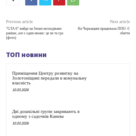
Previous article
Next article
“GTA 6” вийде на Steam несподівано
На Черкащині працювала ППО. Є
раніше, але є один нюанс: це не та гра
збиття
(фото)
ТОП новини
Приміщення Центру розвитку на
Золотоніщині передали в комунальну
власність
10.03.2026
Дві дошкільні групи закривають в
одному з садочків Канева
10.03.2026