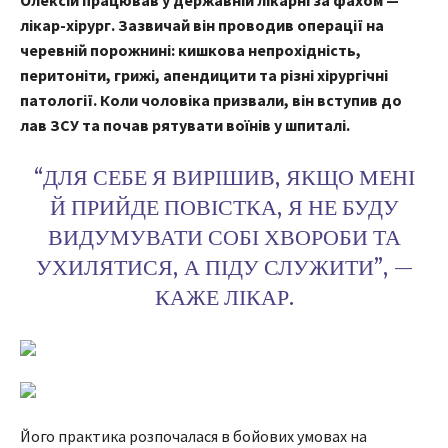
Олексій працював у державній лікарні за фахом —
лікар-хірург. Зазвичай він проводив операції на
черевній порожнині: кишкова непрохідність,
перитоніти, грижі, апендицити та різні хірургічні
патології. Коли чоловіка призвали, він вступив до
лав ЗСУ та почав рятувати воїнів у шпиталі.
“ДЛЯ СЕБЕ Я ВИРІШИВ, ЯКЩО МЕНІ
Й ПРИЙДЕ ПОВІСТКА, Я НЕ БУДУ
ВИДУМУВАТИ СОБІ ХВОРОБИ ТА
УХИЛЯТИСЯ, А ПІДУ СЛУЖИТИ”, —
КАЖЕ ЛІКАР.
Його практика розпочалася в бойових умовах на