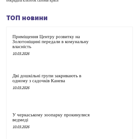
обкрадала клієнток салонів краси
ТОП новини
Приміщення Центру розвитку на
Золотоніщині передали в комунальну
власність
10.03.2026
Дві дошкільні групи закривають в
одному з садочків Канева
10.03.2026
У черкаському зоопарку прокинулися
ведмеді
10.03.2026