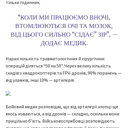
тільки годинник.
“КОЛИ МИ ПРАЦЮЄМО ВНОЧІ,
ВТОМЛЮЮТЬСЯ ОЧІ ТА МОЗОК,
ВІД ЦЬОГО СИЛЬНО “СІДАЄ” ЗІР”, —
ДОДАЄ МЕДИК.
Наразі кількість травматологічних й хірургічних
операцій діляться “50 на 50”. Через велику кількість
скидів з квадрокоптерів та FPV-дронів, 90% поранень —
від уламків, інші 10% — артилерія.
Бойовий медик розповідає, що від артилерії хлопці ще
якось ховаються, а від дронів — складно, оскільки вони
прицільно бʼють. Військовослужбовці розповідають