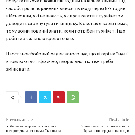
попускати хоча б кожні пів години на кілька хвилин. Під
час обстрілів поранених вивозять іноді через 8-9 годин і
військовим, які не знають, як працювати з турнікетом,
доводиться ампутувати кінцівку. В окопах лікарів немає,
тому воїни повинні знати, коли потрібен турнікет, і що
робити з сильною кровотечею.
Наостанок бойовий медик наголошує, що лікарі на “нулі”
втомлюються і фізично, і морально, і їх теж треба
змінювати.
Previous article
Next article
У Черкасах затримали жінку, яка
Рідним полеглих поліцейських із
подорожувала регіонами України та
Черкащини передали нагороди