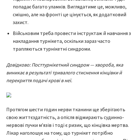
попадає багато уламків. Виглядатиме це, можливо,
смішно, але на фронті це цінується, як додатковий
захист.
Військовим треба провести інструктаж й навчання з
накладання турнікета, оскільки зараз часто
трапляються турнікетні синдроми.
Довідково: Посттурнікетний синдром — хвороба, яка
виникає в результаті тривалого стиснення кінцівки й
перекриття подачі крові в неї.
Протягом шести годин нерви тканини ще зберігають
свою життєздатність, а опісля відмирають судинно-
нервові пучки мʼязів і тоді є ризик, що кінцівка мертва.
Лікар наголошує на тому, що турнікет потрібно