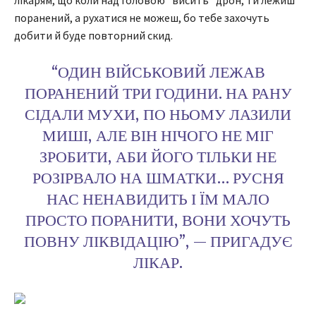
лікарям, що коли над головою “висить” дрон, ти лежиш
поранений, а рухатися не можеш, бо тебе захочуть
добити й буде повторний скид.
“ОДИН ВІЙСЬКОВИЙ ЛЕЖАВ
ПОРАНЕНИЙ ТРИ ГОДИНИ. НА РАНУ
СІДАЛИ МУХИ, ПО НЬОМУ ЛАЗИЛИ
МИШІ, АЛЕ ВІН НІЧОГО НЕ МІГ
ЗРОБИТИ, АБИ ЙОГО ТІЛЬКИ НЕ
РОЗІРВАЛО НА ШМАТКИ… РУСНЯ
НАС НЕНАВИДИТЬ І ЇМ МАЛО
ПРОСТО ПОРАНИТИ, ВОНИ ХОЧУТЬ
ПОВНУ ЛІКВІДАЦІЮ”, — ПРИГАДУЄ
ЛІКАР.