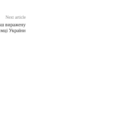
Next article
ьш виражену
имці України