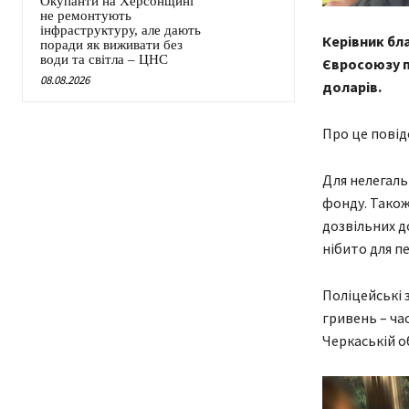
Окупанти на Херсонщині
не ремонтують
інфраструктуру, але дають
Керівник бл
поради як виживати без
води та світла – ЦНС
Євросоюзу п
08.08.2026
доларів.
Про це повід
Для нелегаль
фонду. Також
дозвільних д
нібито для п
Поліцейські 
гривень – ча
Черкаській о