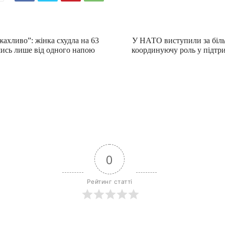
ахливо”: жінка схудла на 63
У НАТО виступили за біл
шись лише від одного напою
координуючу роль у підтр
0
Рейтинг статті