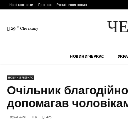
Наші контакти
Про нас
Розміщення новин
Ч
29
C
Cherkasy
НОВИНИ ЧЕРКАС
УКРА
НОВИНИ ЧЕРКАС
Очільник благодійн
допомагав чоловіка
08.04.2024
0
425