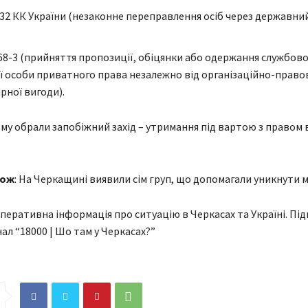
. 332 КК України (незаконне переправлення осіб через державн
. 368-3 (прийняття пропозиції, обіцянки або одержання службо
 особи приватного права незалежно від організаційно-право
рної вигоди).
у обрали запобіжний захід – утримання під вартою з правом 
кож
: На Черкащині виявили сім груп, що допомагали уникнути м
перативна інформація про ситуацію в Черкасах та Україні. Під
ал “18000 | Шо там у Черкасах?”