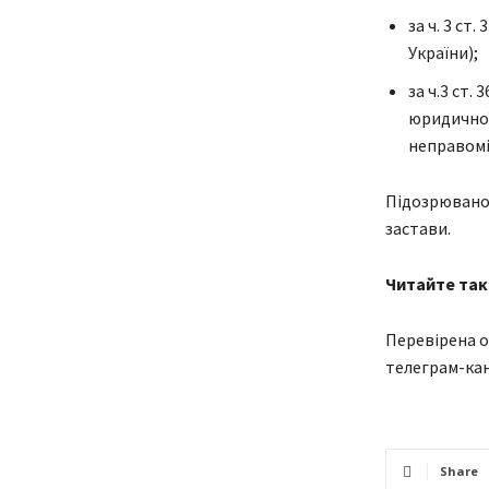
за ч. 3 ст
України);
за ч.3 ст
юридичної
неправомі
Підозрюваном
застави.
Читайте та
Перевірена о
телеграм-кан
Share