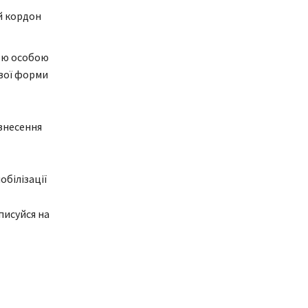
ий кордон
вою особою
вої форми
внесення
обілізації
писуйся на