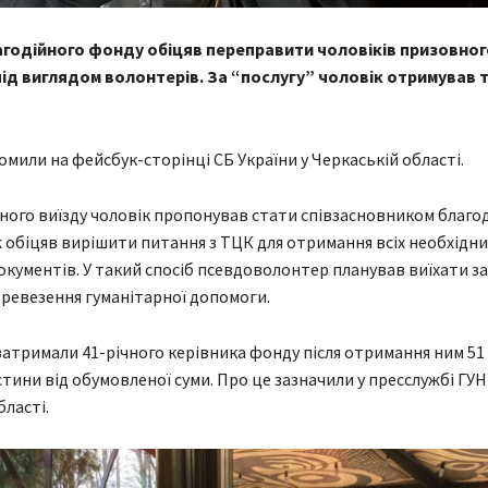
агодійного фонду обіцяв переправити чоловіків призовного
ід виглядом волонтерів. За “послугу” чоловік отримував т
омили на фейсбук-сторінці СБ України у Черкаській області.
ного виїзду чоловік пропонував стати співзасновником благо
 обіцяв вирішити питання з ТЦК для отримання всіх необхідни
окументів. У такий спосіб псевдоволонтер планував виїхати за
еревезення гуманітарної допомоги.
затримали 41-річного керівника фонду після отримання ним 51 
стини від обумовленої суми. Про це зазначили у пресслужбі ГУН
бласті.