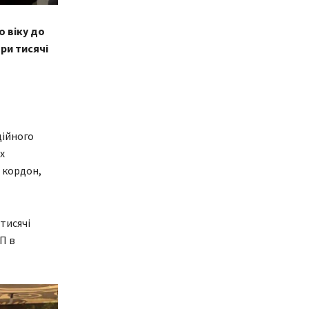
 віку до
ри тисячі
дійного
х
 кордон,
тисячі
П в