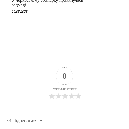
У черкаському зоопарку прокинулися
ведмеді
10.03.2026
0
Рейтинг статті
Підписатися