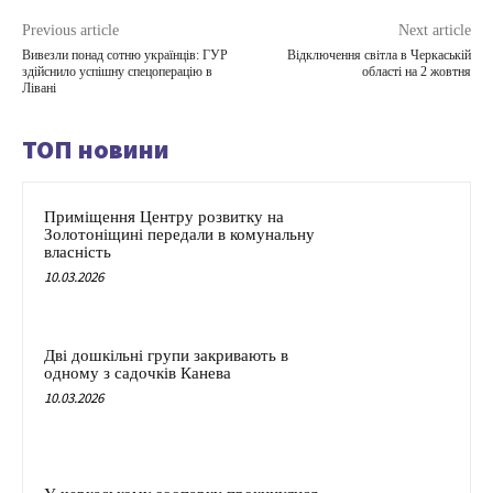
Previous article
Next article
Вивезли понад сотню українців: ГУР
Відключення світла в Черкаській
здійснило успішну спецоперацію в
області на 2 жовтня
Лівані
ТОП новини
Приміщення Центру розвитку на
Золотоніщині передали в комунальну
власність
10.03.2026
Дві дошкільні групи закривають в
одному з садочків Канева
10.03.2026