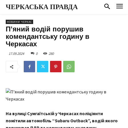
ЧЕРКАСЬКА ПРАВДА
НОВИНИ ЧЕРКАС
Пʼяний водій порушив
комендантську годину в
Черкасах
17.09.2024
0
280
На вулиці Сумгаїтській у Черкасах поліціянти
помітили автомобіль “Subaru Outback”, водій якого
порушував ПДР та комендантську годину.