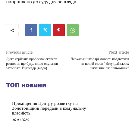
направлено до суду для розгляду.
Previous article
Next article
Дуже серйозна проблема: експерт
Черкаські школярі можуть подаватися
розповів, що буде, якщо окупанти
на новий сезон “Всеукраїнських
захоплять Вугледар (відео)
шкільних ліг пліч-о-пліч”
ТОП новини
Приміщення Центру розвитку на
Золотоніщині передали в комунальну
власність
10.03.2026