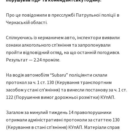
Про це повідомили в пресслужбі Патрульної поліції в
Черкаській області.
Спілкуючись із керманичем авто, інспектори виявили
ознаки алкогольного сп’яніння та запропонували
пройти відповідний огляд, на що останній погодився.
Результат — 2.24 проміле.
На водія автомобіля “Subaru” поліціянти склали
протокол за ч. 1 ст. 130 (Керування транспортним
засобом у стані сп’яніння) та винесли постанову за ч. 1 ст.
122 (Порушення вимог дорожньої розмітки) КУпАП.
Загалом за минулий тиждень 14 правопорушники
отримали адміністративні протоколи за статтею 130
(Керування в стані сп’яніння) КУпАП. Матеріали справ